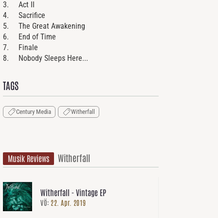
3. Act II
4. Sacrifice
5. The Great Awakening
6. End of Time
7. Finale
8. Nobody Sleeps Here...
TAGS
Century Media
Witherfall
Witherfall
Musik Reviews
Witherfall - Vintage EP
VÖ:
22. Apr. 2019