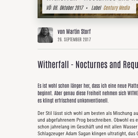
VÖ:
06. Oktober 2017
• Label
Century Media
von Martin Storf
26. SEPTEMBER 2017
Witherfall - Nocturnes and Req
Es ist wohl schon länger her, dass ich eine neue Plat
beginnt. Aber genau diese Freiheit nehmen sich WIT
es klingt erfrischend unkonventionell.
Der Stil lässt sich wohl am besten als Mischung
und abgefahrenem Prog beschreiben. Obwohl es ei
schon jahrelang im Geschäft und mit allen Wasse
Schlagzeuger Adam Sagan klingen ultratight, das G