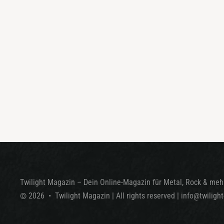
Twilight Magazin – Dein Online-Magazin für Metal, Rock & mehr
©
2026
•
Twilight Magazin
| All rights reserved
|
info@twiligh