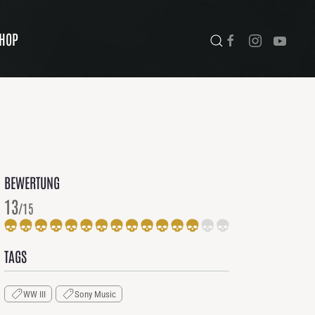
HOP
BEWERTUNG
13
/15
TAGS
WW III
Sony Music