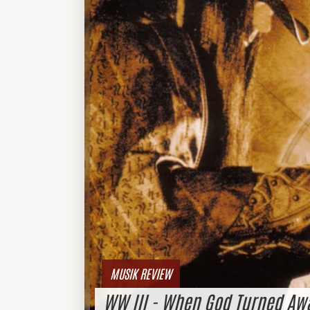
MUSIK REVIEW
WW III - When God Turned Aw