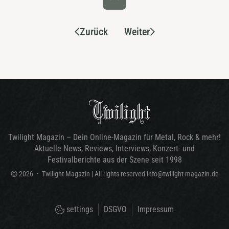
Zurück
Weiter
Twilight Magazin – Dein Online-Magazin für Metal, Rock & mehr!
Aktuelle News, Reviews, Interviews, Konzert- und
Festivalberichte aus der Szene seit 1998
©
2026
•
Twilight Magazin
| All rights reserved
info@twilight-magazin.de
settings
DSGVO
Impressum