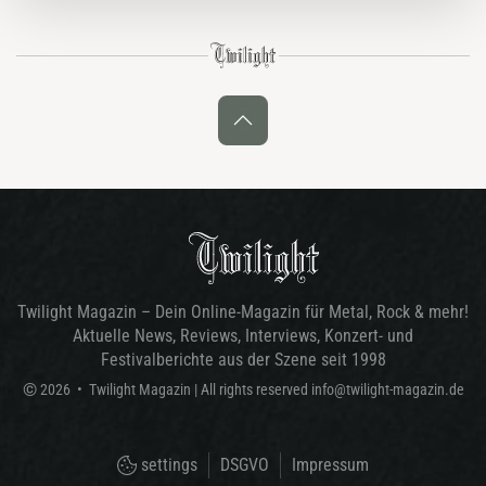
Göttingerode…
Twilight Magazin – Dein Online-Magazin für Metal, Rock & mehr!
Aktuelle News, Reviews, Interviews, Konzert- und
Festivalberichte aus der Szene seit 1998
©
2026
•
Twilight Magazin
| All rights reserved
info@twilight-magazin.de
settings
DSGVO
Impressum