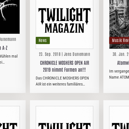
s Dunemann
News
Musik Rev
 A-Z
23. Sep. 2018 | Jens Dunemann
30. Jan. 
Mühlen mal
CHRONICLE MOSHERS OPEN AIR
Atomwi
ei
 Interviews
2019 nimmt Formen an!!!
Im vergange
aber immer
Name ATOMW
Das CHRONICLE MOSHERS OPEN
NTER-
Magazin als 
AIR ist ein weiteres familiäres
bald zum
Bandnamen 
Metal-Festival von Fans für Fans
auf, die die Z
veranstaltet der Metal Club
Kartografie 
Reichenbach bzw. der CHRONICLE
einer…
MOSHERS e. V. nun schon im 17.
Jahr…