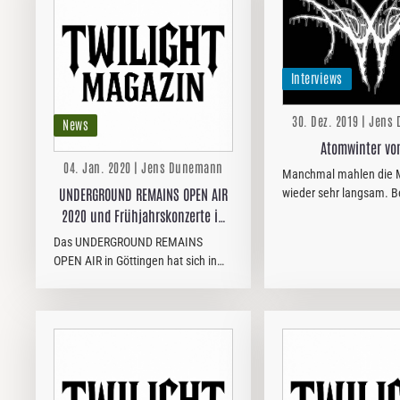
Interviews
30. Dez. 2019 | Jen
News
Atomwinter von
04. Jan. 2020 | Jens Dunemann
Manchmal mahlen die 
UNDERGROUND REMAINS OPEN AIR
wieder sehr langsam. B
Veröffentlichung dieses
2020 und Frühjahrskonzerte in
jährt sich das jüngste 
Göttingen (2)
Das UNDERGROUND REMAINS
noch aktuelle ATOMWI
OPEN AIR in Göttingen hat sich in
Manifest “Catacombs” 
den vergangenen Jahren in
ersten Male. Ein…
Südniedersachsen, Nordhessen und
im nordwestlichen Zipfel Thüringens
zu einem festen und geschätzten…