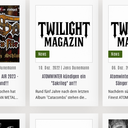
News
News
s Dunemann
10. Dez. 2022 | Jens Dunemann
06. Dez. 
 AIR 2023 -
ATOMWINTER kündigen ein
Atomwinte
and!!!
"Sakrileg" an!!!
Sänger
ochen hat
Rund fünf Jahre nach dem letzten
Nachdem sü
.SAN METAL
Album "Catacombs" stehen die
Finest ATO
hmend
Südniedersachsen von
sechs Jahre
genommen.
ATOMWINTER mit einem neuen
die Trennung
ter und
Album namens "Sakrileg" in den
beliebten F
rln
Startlöchern. Das gute Stück wird
Olle bekannt
am 10. Februar 2023 via…
man sich di