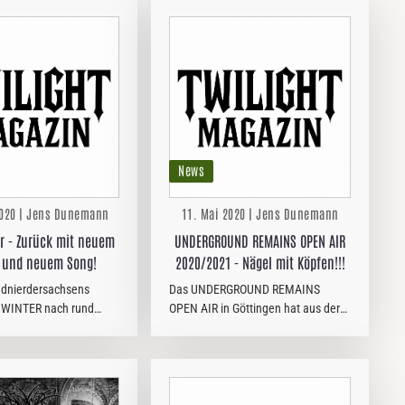
News
2020 | Jens Dunemann
11. Mai 2020 | Jens Dunemann
r - Zurück mit neuem
UNDERGROUND REMAINS OPEN AIR
 und neuem Song!
2020/2021 - Nägel mit Köpfen!!!
dnierdersachsens
Das UNDERGROUND REMAINS
MWINTER nach rund
OPEN AIR in Göttingen hat aus der
n etwas überraschend
aktuellen "Corona-Not" eine Tugend
 von dem allseits
gemacht und das gesamte Festival
ront- und Kampfschwein
inklusive Billing ins kommende Jahr
 gaben, präsentiert
verschoben. Das Event ist…
eser…