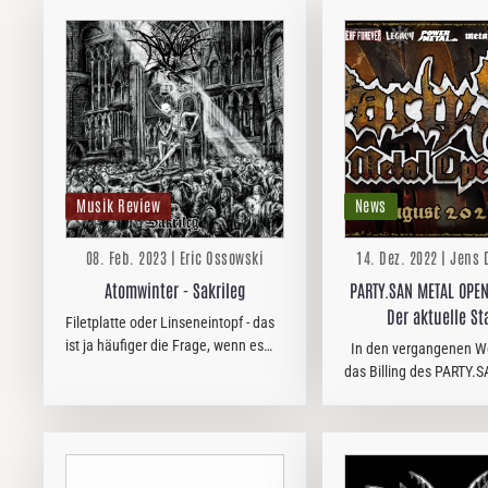
Musik Review
News
08. Feb. 2023 | Eric Ossowski
14. Dez. 2022 | Jen
Atomwinter - Sakrileg
PARTY.SAN METAL OPEN
Der aktuelle St
Filetplatte oder Linseneintopf - das
ist ja häufiger die Frage, wenn es
In den vergangenen W
darum geht, wie man seinen Death
das Billing des PARTY
Metal am liebsten goutiert.
OPEN AIR´s 2023 zune
konkretere Formen an
So sind einige Hochkarä
musikalische Schmanke
hinzugekommen:…