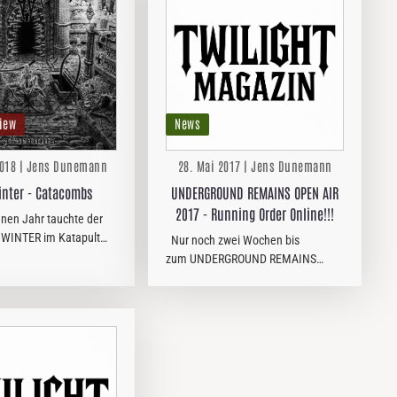
iew
News
2018 | Jens Dunemann
28. Mai 2017 | Jens Dunemann
nter - Catacombs
UNDERGROUND REMAINS OPEN AIR
2017 - Running Order Online!!!
nen Jahr tauchte der
INTER im Katapult
Nur noch zwei Wochen bis
einer der "härtesten"
zum UNDERGROUND REMAINS
deutscher Metalbands
OPEN AIR 2017 im
eitschrift für
südniedersächsischen Göttingen
und Sozialwissenschaft
und endlich ist die Running Order
veröffentlicht worden. Ihr findet sie
in…