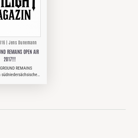
2016 | Jens Dunemann
ND REMAINS OPEN AIR
2017!!!
GROUND REMAINS
 südniedersächsischen
ht 2017 bereits in die
e. Mit FÄULNIS,
R und JEHACKTET hat
ie ersten Bands für