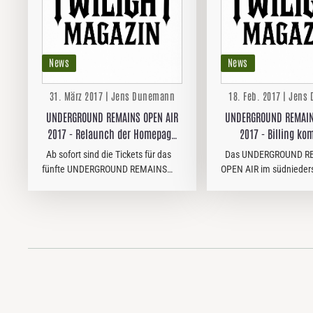
News
News
31. März 2017 | Jens Dunemann
18. Feb. 2017 | Jen
UNDERGROUND REMAINS OPEN AIR
UNDERGROUND REMAIN
2017 - Relaunch der Homepage
2017 - Billing kom
zum Vorverkaufsstart!
Ab sofort sind die Tickets für das
Das UNDERGROUND R
fünfte UNDERGROUND REMAINS
OPEN AIR im südnieder
OPEN AIR im südniedersächsischen
Göttingen geht 2017 bere
Göttingen erhältlich. Für schlappe
fünfte Runde. Mit den G
15 Euro gibt es ab sofort auf der
Thrashern REVOLT und 
komplett…
deutschen Old School-D
die…