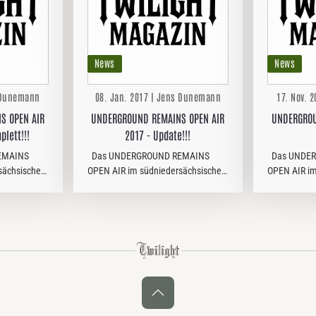
News
News
s Dunemann
08. Jan. 2017 | Jens Dunemann
17. Nov. 
S OPEN AIR
UNDERGROUND REMAINS OPEN AIR
UNDERGROU
plett!!!
2017 - Update!!!
EMAINS
Das UNDERGROUND REMAINS
Das UNDER
sächsischen
OPEN AIR im südniedersächsischen
OPEN AIR im
its in die
Göttingen geht 2017 bereits in die
Göttingen ge
olfsburger
fünfte Runde. Inzwischen hat sich
fünfte Rund
den
das Billing neben den Göteborger
ATOMWINTE
eathern,
Heavy Metal - Insidern NIGHT…
man jüngst d
das…