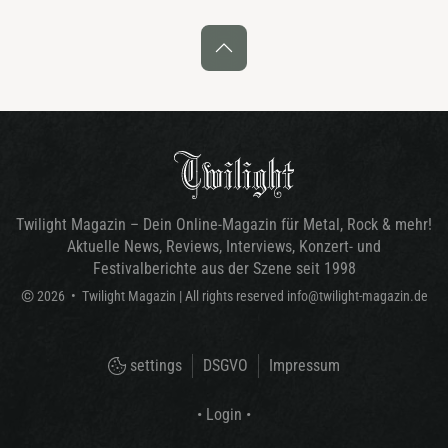
Twilight Magazin – Dein Online-Magazin für Metal, Rock & mehr!
Aktuelle News, Reviews, Interviews, Konzert- und
Festivalberichte aus der Szene seit 1998
©
2026
•
Twilight Magazin
| All rights reserved
info@twilight-magazin.de
settings
DSGVO
Impressum
• Login •