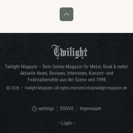
Twilight Magazin – Dein Online-Magazin für Metal, Rock & mehr!
Aktuelle News, Reviews, Interviews, Konzert- und
Festivalberichte aus der Szene seit 1998
©
2026
•
Twilight Magazin
| All rights reserved
info@twilight-magazin.de
settings
DSGVO
Impressum
• Login •