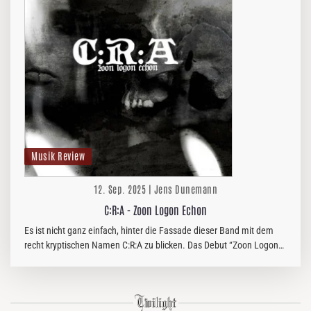
Musik Review
12. Sep. 2025 | Jens Dunemann
C:R:A - Zoon Logon Echon
Es ist nicht ganz einfach, hinter die Fassade dieser Band mit dem
recht kryptischen Namen C:R:A zu blicken. Das Debut “Zoon Logon
Echon” wurde über Greyman bzw. Bleikeller Records UK…