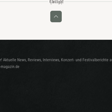
! Aktuelle News, Reviews, Interviews, Konzert- und Festivalberichte 
t-magazin.de