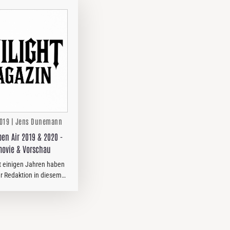
2019 | Jens Dunemann
pen Air 2019 & 2020 -
movie & Vorschau
it einigen Jahren haben
er Redaktion in diesem
geschafft, dem PROTZEN
inen Besuch
 wobei das Billing auch
Wünsche offen…