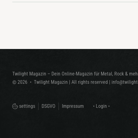
Twilight Magazin – Dein Online-Magazin für Metal, Rock & mehr
©
2026
•
Twilight Magazin
| All rights reserved
|
info@twiligh
settings
DSGVO
Impressum
• Login •