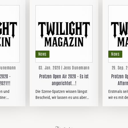
News
News
s Dunemann
03. Jan. 2020 | Jens Dunemann
29. Sep. 
 2020 -
Protzen Open Air 2020 - Es ist
Protzen O
021!!!
angerichtet...!
After
en und
Die Szene-Spatzen wissen längst
Erstmals se
tine:
Bescheid, wir lassen es uns aber
wir es mit d
en und
nicht nehmen, es noch einmal vom
Jahr nicht 
ern. Nun
virtuellen Dach zu pfeifen: In einer
OPEN AIR e
 OPEN AIR!
Woche bzw. am 10.01.2020 startet
abzustatten,
endlich der Vorverkauf für die…
2019 keine 