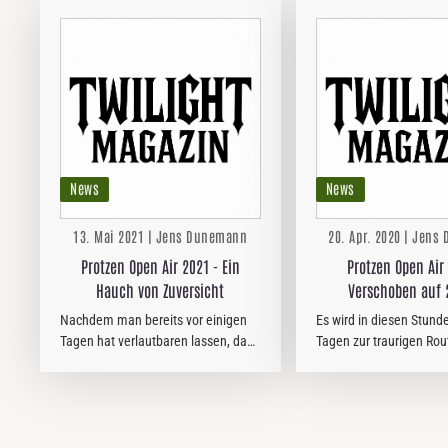
News
News
13. Mai 2021 | Jens Dunemann
20. Apr. 2020 | Jen
Protzen Open Air 2021 - Ein
Protzen Open Air
Hauch von Zuversicht
Verschoben auf 2
Nachdem man bereits vor einigen
Es wird in diesen Stund
Tagen hat verlautbaren lassen, dass
Tagen zur traurigen Rou
man eine Chance auf eine Ausgabe
Absagen, Verschiebung
des PROTZEN OPEN AIR 2021 nicht
Statements von Veranstalt
sang- und klanglos herschenken
also auch das PROTZEN
will, gibt es nun weitere…
Das "Familien-Event" in
Brandenburg muss…