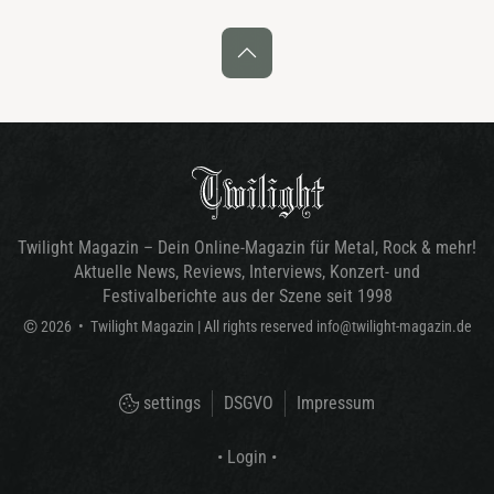
Twilight Magazin – Dein Online-Magazin für Metal, Rock & mehr!
Aktuelle News, Reviews, Interviews, Konzert- und
Festivalberichte aus der Szene seit 1998
©
2026
•
Twilight Magazin
| All rights reserved
info@twilight-magazin.de
settings
DSGVO
Impressum
• Login •