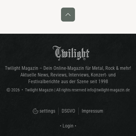
Twilight Magazin – Dein Online-Magazin für Metal, Rock & mehr!
Aktuelle News, Reviews, Interviews, Konzert- und
Festivalberichte aus der Szene seit 1998
©
2026
•
Twilight Magazin
| All rights reserved
info@twilight-magazin.de
settings
DSGVO
Impressum
• Login •