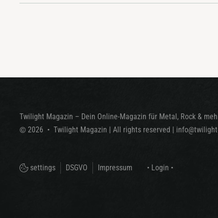
Twilight Magazin – Dein Online-Magazin für Metal, Rock & mehr
©
2026
•
Twilight Magazin
| All rights reserved
|
info@twiligh
settings
DSGVO
Impressum
• Login •