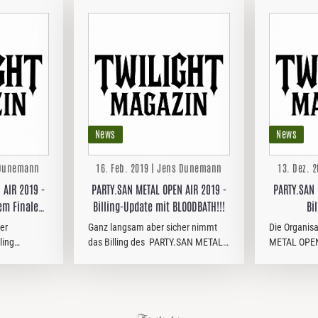
News
News
s Dunemann
16. Feb. 2019 | Jens Dunemann
13. Dez. 
 AIR 2019 -
PARTY.SAN METAL OPEN AIR 2019 -
PARTY.SAN 
dem Finale
Billing-Update mit BLOODBATH!!!
Bi
.
er
Ganz langsam aber sicher nimmt
Die Organis
ling
das Billing des PARTY.SAN METAL
METAL OPEN 
 OPEN
OPEN AIR immer konkretere
vergangenen
 seiner
Formen an! Jüngst wurden neben
25jährige J
den Thrash-Veteranen
mächtig ins
g, nachdem
DESTRUCTION, JUNGLE ROT sowie
einen oder 
UNDERGANG…