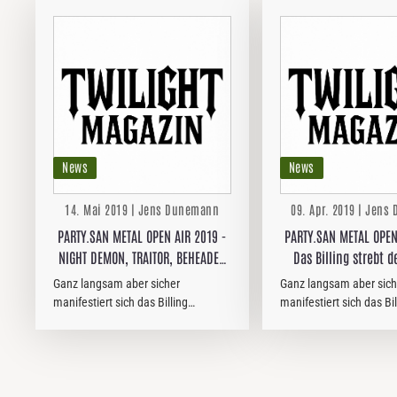
News
News
14. Mai 2019 | Jens Dunemann
09. Apr. 2019 | Jen
PARTY.SAN METAL OPEN AIR 2019 -
PARTY.SAN METAL OPEN
NIGHT DEMON, TRAITOR, BEHEADED
Das Billing strebt 
& CARNAL TOMB kommen!!!
entgegen..
Ganz langsam aber sicher
Ganz langsam aber sich
manifestiert sich das Billing
manifestiert sich das Bil
des PARTY.SAN METAL OPEN
des PARTY.SAN METAL
AIR zum 25. Jubileum in seiner
AIR zum 25. Jubileum in
ganzen Fülle. Die jüngsten
ganzen Fülle. KRISIUN ist die
Verpflichtungen sind die
aktuellste Verpflichtun
deutschen…
man…