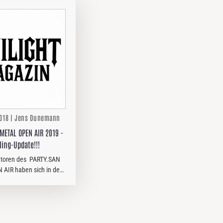
2018 | Jens Dunemann
METAL OPEN AIR 2019 -
lling-Update!!!
atoren des PARTY.SAN
AIR haben sich in den
 Wochen für ihre
ubileumsausgabe 2019
 Zeug gelegt und den
anderen…