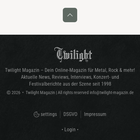
Twilight Magazin – Dein Online-Magazin für Metal, Rock & mehr!
Aktuelle News, Reviews, Interviews, Konzert- und
Festivalberichte aus der Szene seit 1998
©
2026
•
Twilight Magazin
| All rights reserved
info@twilight-magazin.de
settings
DSGVO
Impressum
• Login •