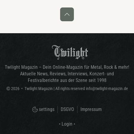
Twilight Magazin – Dein Online-Magazin für Metal, Rock & mehr!
Aktuelle News, Reviews, Interviews, Konzert- und
Festivalberichte aus der Szene seit 1998
©
2026
•
Twilight Magazin
| All rights reserved
info@twilight-magazin.de
settings
DSGVO
Impressum
• Login •