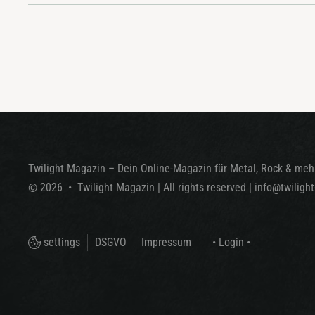
Twilight Magazin – Dein Online-Magazin für Metal, Rock & mehr
©
2026
•
Twilight Magazin
| All rights reserved
|
info@twiligh
settings
DSGVO
Impressum
• Login •