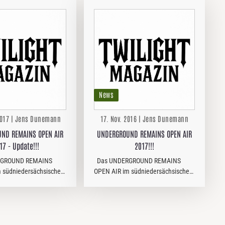
News
2017 | Jens Dunemann
17. Nov. 2016 | Jens Dunemann
ND REMAINS OPEN AIR
UNDERGROUND REMAINS OPEN AIR
17 - Update!!!
2017!!!
GROUND REMAINS
Das UNDERGROUND REMAINS
 südniedersächsischen
OPEN AIR im südniedersächsischen
ht 2017 bereits in die
Göttingen geht 2017 bereits in die
. Inzwischen hat sich
fünfte Runde. Mit FÄULNIS,
 neben den Göteborger
ATOMWINTER und JEHACKTET hat
 - Insidern NIGHT…
man jüngst die ersten Bands für
das…