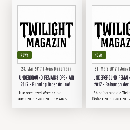
News
News
28. Mai 2017 | Jens Dunemann
31. März 2017 | Jen
UNDERGROUND REMAINS OPEN AIR
UNDERGROUND REMAIN
2017 - Running Order Online!!!
2017 - Relaunch de
zum Vorverkaufs
Nur noch zwei Wochen bis
Ab sofort sind die Ticke
zum UNDERGROUND REMAINS
fünfte UNDERGROUND 
OPEN AIR 2017 im
OPEN AIR im südnieder
südniedersächsischen Göttingen
Göttingen erhältlich. Fü
und endlich ist die Running Order
15 Euro gibt es ab sofor
veröffentlicht worden. Ihr findet sie
komplett…
in…