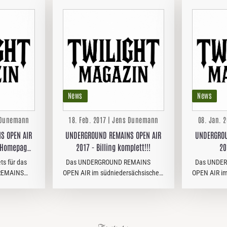
News
News
s Dunemann
18. Feb. 2017 | Jens Dunemann
08. Jan. 
S OPEN AIR
UNDERGROUND REMAINS OPEN AIR
UNDERGROU
r Homepage
2017 - Billing komplett!!!
20
start!
ts für das
Das UNDERGROUND REMAINS
Das UNDER
REMAINS
OPEN AIR im südniedersächsischen
OPEN AIR im
sächsischen
Göttingen geht 2017 bereits in die
Göttingen ge
r schlappe
fünfte Runde. Mit den Golfsburger
fünfte Runde
t auf der
Thrashern REVOLT und den
das Billing
deutschen Old School-Deathern,
Heavy Metal
die…