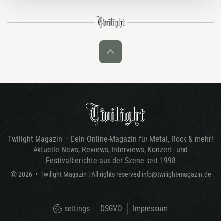
WALLS OF…
Twilight Magazin – Dein Online-Magazin für Metal, Rock & mehr!
Aktuelle News, Reviews, Interviews, Konzert- und
Festivalberichte aus der Szene seit 1998
©
2026
•
Twilight Magazin
| All rights reserved
info@twilight-magazin.de
settings
DSGVO
Impressum