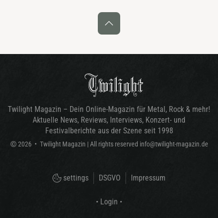
Twilight Magazin – Dein Online-Magazin für Metal, Rock & mehr!
Aktuelle News, Reviews, Interviews, Konzert- und
Festivalberichte aus der Szene seit 1998
©
2026
•
Twilight Magazin
| All rights reserved
info@twilight-magazin.de
settings
DSGVO
Impressum
• Login •