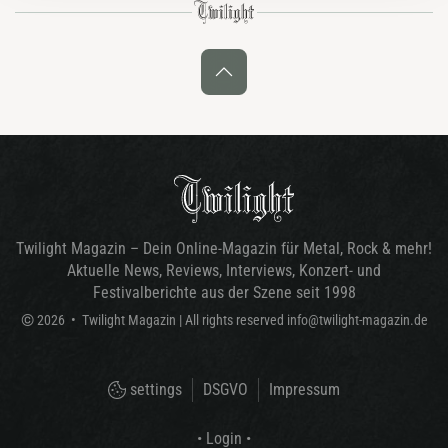
Twilight Magazin – Dein Online-Magazin für Metal, Rock & mehr!
Aktuelle News, Reviews, Interviews, Konzert- und
Festivalberichte aus der Szene seit 1998
©
2026
•
Twilight Magazin
| All rights reserved
info@twilight-magazin.de
settings
DSGVO
Impressum
• Login •