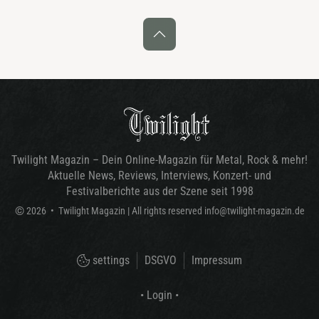
Twilight Magazin – Dein Online-Magazin für Metal, Rock & mehr!
Aktuelle News, Reviews, Interviews, Konzert- und
Festivalberichte aus der Szene seit 1998
©
2026
•
Twilight Magazin
| All rights reserved
info@twilight-magazin.de
settings
DSGVO
Impressum
• Login •