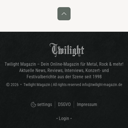
Twilight Magazin – Dein Online-Magazin für Metal, Rock & mehr!
Aktuelle News, Reviews, Interviews, Konzert- und
Festivalberichte aus der Szene seit 1998
©
2026
•
Twilight Magazin
| All rights reserved
info@twilight-magazin.de
settings
DSGVO
Impressum
• Login •