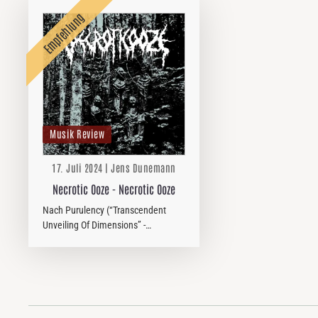
Musik Review
17. Juli 2024 | Jens Dunemann
Necrotic Ooze - Necrotic Ooze
Nach Purulency (“Transcendent
Unveiling Of Dimensions” -
Pulverised Records), die in Sachen
Finnland – Death Metal im Frühjahr
ein Ausrufezeichen setzten,
allerdings in den Staaten
beiheimatet…