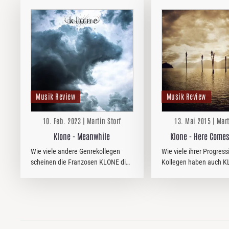
Musik Review
Musik Review
10. Feb. 2023 | Martin Storf
13. Mai 2015 | Mart
Klone - Meanwhile
Klone - Here Come
Wie viele andere Genrekollegen
Wie viele ihrer Progress
scheinen die Franzosen KLONE die
Kollegen haben auch KL
pandemiebedingte Tour-
16jährigen Bandgeschic
Zwangspause produktiv genutzt zu
Entwicklung mitgemacht
haben und haben an ihrem siebten
metallischen Elemente
Album „Meanwhile“ geschraubt,
weiter in den Hintergru
das sie jetzt auf…