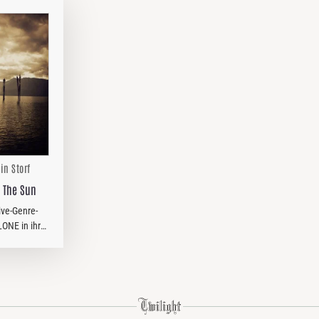
in Storf
s The Sun
ive-Genre-
ONE in ihrer
hte eine
, die die
 immer
nd treten…