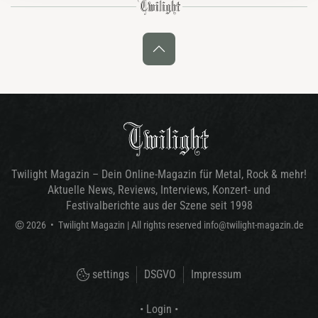
Twilight Magazin – Dein Online-Magazin für Metal, Rock & mehr!
Aktuelle News, Reviews, Interviews, Konzert- und
Festivalberichte aus der Szene seit 1998
©
2026
•
Twilight Magazin
| All rights reserved
info@twilight-magazin.de
settings
DSGVO
Impressum
• Login •