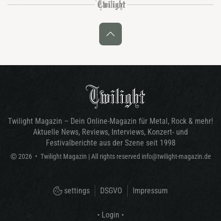
Twilight Magazin – Dein Online-Magazin für Metal, Rock & mehr!
Aktuelle News, Reviews, Interviews, Konzert- und
Festivalberichte aus der Szene seit 1998
©
2026
•
Twilight Magazin
| All rights reserved
info@twilight-magazin.de
settings
DSGVO
Impressum
• Login •