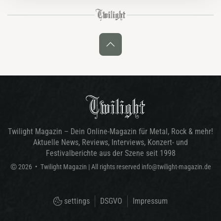
Twilight Magazin – Dein Online-Magazin für Metal, Rock & mehr!
Aktuelle News, Reviews, Interviews, Konzert- und
Festivalberichte aus der Szene seit 1998
©
2026
•
Twilight Magazin
| All rights reserved
info@twilight-magazin.de
settings
DSGVO
Impressum