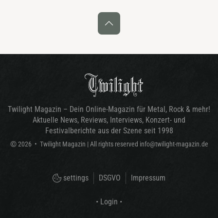
Twilight Magazin – Dein Online-Magazin für Metal, Rock & mehr!
Aktuelle News, Reviews, Interviews, Konzert- und
Festivalberichte aus der Szene seit 1998
©
2026
•
Twilight Magazin
| All rights reserved
info@twilight-magazin.de
settings
DSGVO
Impressum
• Login •