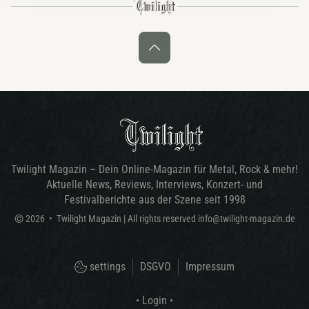
Twilight Magazin – Dein Online-Magazin für Metal, Rock & mehr!
Aktuelle News, Reviews, Interviews, Konzert- und
Festivalberichte aus der Szene seit 1998
©
2026
•
Twilight Magazin
| All rights reserved
info@twilight-magazin.de
settings
DSGVO
Impressum
• Login •