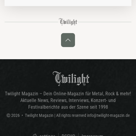
zurückgemeldet hatte. Die Karlsruher Mulitkulitband ist auch…
Twilight Magazin – Dein Online-Magazin für Metal, Rock & mehr!
Aktuelle News, Reviews, Interviews, Konzert- und
Festivalberichte aus der Szene seit 1998
©
2026
•
Twilight Magazin
| All rights reserved
info@twilight-magazin.de