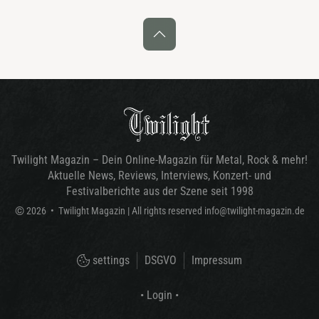
Twilight Magazin – Dein Online-Magazin für Metal, Rock & mehr!
Aktuelle News, Reviews, Interviews, Konzert- und
Festivalberichte aus der Szene seit 1998
©
2026
•
Twilight Magazin
| All rights reserved
info@twilight-magazin.de
settings
DSGVO
Impressum
• Login •