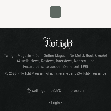
Twilight Magazin – Dein Online-Magazin für Metal, Rock & mehr!
Aktuelle News, Reviews, Interviews, Konzert- und
Festivalberichte aus der Szene seit 1998
©
2026
•
Twilight Magazin
| All rights reserved
info@twilight-magazin.de
settings
DSGVO
Impressum
• Login •