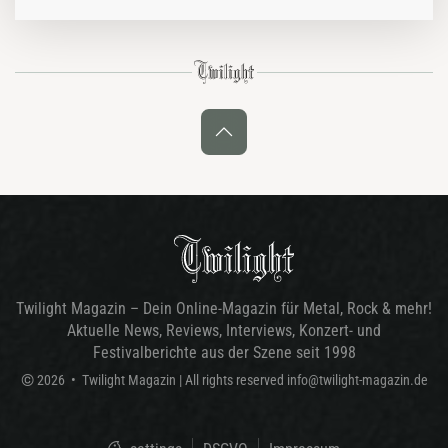
niemand so recht sagen. Andererseits soll man ja jedem auch mal
einen Aussetzer…
Twilight Magazin – Dein Online-Magazin für Metal, Rock & mehr!
Aktuelle News, Reviews, Interviews, Konzert- und
Festivalberichte aus der Szene seit 1998
©
2026
•
Twilight Magazin
| All rights reserved
info@twilight-magazin.de