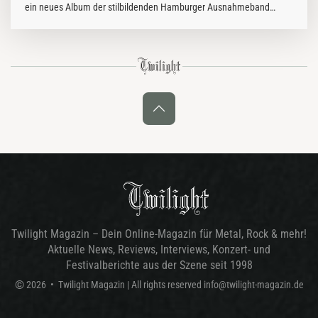
ein neues Album der stilbildenden Hamburger Ausnahmeband
Tocotronic? Während der Longplayer "Schall und Wahn" am 22.01.
Twilight Magazin – Dein Online-Magazin für Metal, Rock & mehr!
Aktuelle News, Reviews, Interviews, Konzert- und
Festivalberichte aus der Szene seit 1998
©
2026
•
Twilight Magazin
| All rights reserved
info@twilight-magazin.de