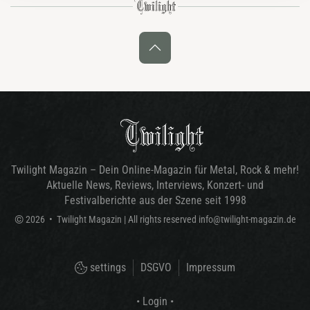
Twilight Magazin – Dein Online-Magazin für Metal, Rock & mehr!
Aktuelle News, Reviews, Interviews, Konzert- und
Festivalberichte aus der Szene seit 1998
©
2026
•
Twilight Magazin
| All rights reserved
info@twilight-magazin.de
settings
DSGVO
Impressum
• Login •