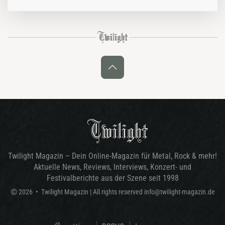
„Kin“ sind nach wie vor hörenswerte Dokumente der europäischen
Thrash…
Twilight Magazin – Dein Online-Magazin für Metal, Rock & mehr!
Aktuelle News, Reviews, Interviews, Konzert- und
Festivalberichte aus der Szene seit 1998
©
2026
•
Twilight Magazin
| All rights reserved
info@twilight-magazin.de