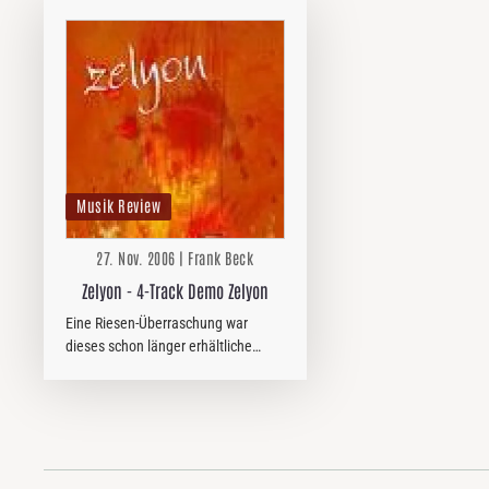
Musik Review
27. Nov. 2006 | Frank Beck
Zelyon - 4-Track Demo Zelyon
Eine Riesen-Überraschung war
dieses schon länger erhältliche
Demo der lokalen Band Zelyon für
mich und das Review hätte viel
früher kommen müssen aber es
wurde mir erst jetzt aufgetragen.