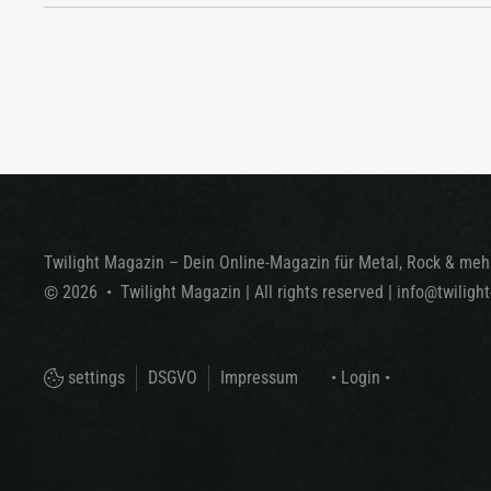
Twilight Magazin – Dein Online-Magazin für Metal, Rock & mehr
©
2026
•
Twilight Magazin
| All rights reserved
|
info@twiligh
settings
DSGVO
Impressum
• Login •