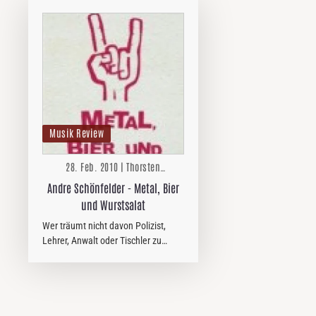
Musik Review
28. Feb. 2010 | Thorsten
Zwingelberg
Andre Schönfelder - Metal, Bier
und Wurstsalat
Wer träumt nicht davon Polizist,
Lehrer, Anwalt oder Tischler zu
werden? Der 19jährige Simon kennt
hingegen nur eine Antwort auf Alles:
SLAYER!!! Und so macht er sich
daran, im niedersächsischen Apen…