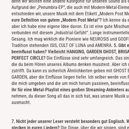
denn wir wollten eine andere Kategorie für unseren Sound als e
Aufgrund der „Penumbra-EP“, die auch mit Modern-Metal-Eleme
entschieden wir, unsere Musik mit dem Etikett „Modern Post M
eure Definition von gutem „Modern Post Metal“?
Ich kenne da e
aber ich habe eine eigene Idee davon. Es ist eine gute Mischu
verbunden mit diesem „Industrial-Gefühl“. Lange instrumentelle
Gesang. Ich mag wirklich die Pioniere wie NEUROSIS und GODF
Tradition stehenden ISIS, CULT OF LUNA und AMENRA.
5. Gibt 
beeinflusst haben? Vielleicht HANGING, GARDEN GHOST, BRIG
PERFECT CIRCLE?
Die Einflüsse sind sehr umfangreich. Das sin
die du beim Hören unseres Albums denken musstest. Aber ich 
zutrifft. Da kann es sicherlich Ähnlichkeiten geben mit GHO
GARDEN, aber die Einflüsse liegen tiefer. Ich selber werde von
die mich umgeben und die um mich herum passieen, beeinflus
ihr für eine Metal-Playlist eines großen Streaming-Anbieters 
nehmen, da dieser Song all das in sich hat, was unsere Musik 
ausmacht.
7. Nicht jeder unserer Leser versteht besonders gut Englisch.
stecken in euren Liedern?
Die Dinge, über die wir singen, sind