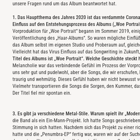
unsere Fragen rund um das Album beantwortet hat.
1. Das Hauptthema des Jahres 2020 ist das verdammte Corona-
Einfluss auf den Entstehungsprozess des Albums („Woe Portrai
Vorproduktion für „Woe Portrait“ begann im Sommer 2019, ein
Veröffentlichung des „Haar-Albums“. So waren mögliche Einflü
das Album selbst im eigenen Studio und Proberaum auf, gleiches
Vielleicht hat das Virus Einfluss auf das Songwriting in Zukunf
Titel des Albums ist „Woe Portrait“. Welche Geschichte steckt 
Melancholie war das verbindende Gefühl im Prozess der Vorprod
uns sehr gut und pudelwohl, aber die Songs, die wir erschufen,
traurig und wehmütig. Dieses Gefühl haben wir nicht bewusst v
Vielmehr transportieren die Songs die Sorgen, den Kummer, das 
Der Titel fiel mir spontan ein.
3. Es gibt ja verschiedene Metal-Stile. Warum spielt ihr „Mode
die Band als ein Ein-Mann-Projekt. Ich hatte Songs geschrieben
Stimmung in sich hatten. Nachdem sich das Projekt zu einer ri
hatte und die „Penumbra-EP“ fertig war, waren wir auf der Suc