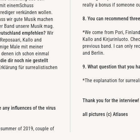
really a bonus if someone ou
 mit einemSchuss
Prediger verkünden wollen.
8. You can recommend three
ass wir gute Musik machen
rer Band unsere Musik mag.
*We come from Pori, Finland
Deutschland empfehlen?
Wir
Kallo and Kirjurinluoto. Che
Reposaari, Kallo and
previous band. I can only r
einige Male mit meiner
and Berlin.
n denen ich schon einmal
die dir noch nie gestellt
9. What question that you h
rklärung für surrealistischen
*The explanation for surreal
Thank you for the interview!
e any influences of the virus
all pictures (c) Atlases
in summer of 2019, couple of