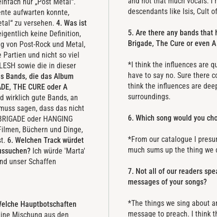
and not that much vocals. I 
infach nur „Post Metal“.
descendants like Isis, Cult 
nte aufwarten konnte,
etal“ zu versehen.
4. Was ist
5. Are there any bands that
igentlich keine Definition,
Brigade, The Cure or even A 
ng von Post-Rock und Metal,
 Partien und nicht so viel
*I think the influences are q
LESH sowie die in dieser
have to say no. Sure there c
es Bands, die das Album
think the influences are dee
ADE, THE CURE oder A
surroundings.
d wirklich gute Bands, an
muss sagen, dass das nicht
6. Which song would you cho
ST BRIGADE oder HANGING
 Filmen, Büchern und Dinge,
*From our catalogue I presu
st.
6. Welchen Track würdet
much sums up the thing we 
aussuchen?
Ich würde 'Marta'
und unser Schaffen
7. Not all of our readers sp
messages of your songs?
*The things we sing about ar
 Welche Hauptbotschaften
message to preach. I think t
 eine Mischung aus den