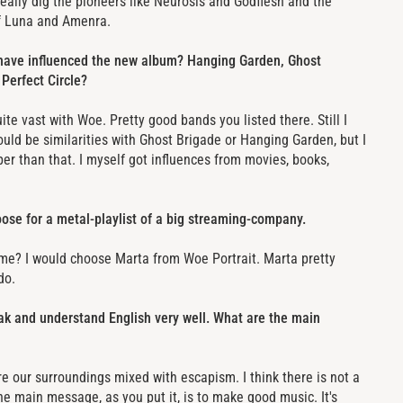
really dig the pioneers like Neurosis and Godflesh and the
of Luna and Amenra.
 have influenced the new album? Hanging Garden, Ghost
Perfect Circle?
uite vast with Woe. Pretty good bands you listed there. Still I
ould be similarities with Ghost Brigade or Hanging Garden, but I
per than that. I myself got influences from movies, books,
ose for a metal-playlist of a big streaming-company.
me? I would choose Marta from Woe Portrait. Marta pretty
do.
eak and understand English very well. What are the main
e our surroundings mixed with escapism. I think there is not a
he main message, as you put it, is to make good music. It's