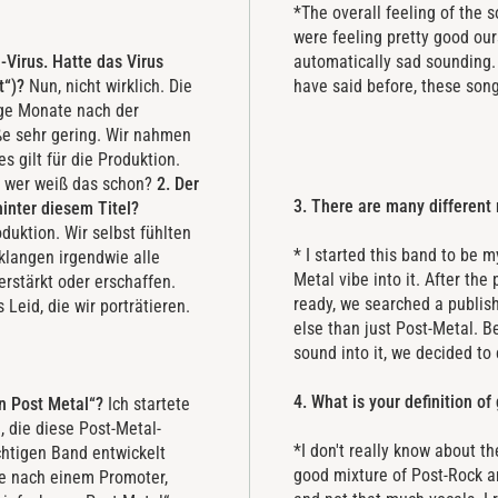
*The overall feeling of the 
were feeling pretty good our
Virus. Hatte das Virus
automatically sad sounding. 
t“)?
Nun, nicht wirklich. Die
have said before, these song
ige Monate nach der
ße sehr gering. Wir nahmen
 gilt für die Produktion.
t, wer weiß das schon?
2. Der
3. There are many different
hinter diesem Titel?
uktion. Wir selbst fühlten
* I started this band to be 
 klangen irgendwie alle
Metal vibe into it. After th
erstärkt oder erschaffen.
ready, we searched a publis
Leid, die wir porträtieren.
else than just Post-Metal. 
sound into it, we decided to
4. What is your definition o
rn Post Metal“?
Ich startete
, die diese Post-Metal-
*I don't really know about th
chtigen Band entwickelt
good mixture of Post-Rock an
he nach einem Promoter,