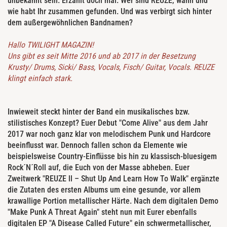
unbekannt sein. Erzählt doch mal. Wer sind REUZE, wann und
wie habt Ihr zusammen gefunden. Und was verbirgt sich hinter
dem außergewöhnlichen Bandnamen?
Hallo TWILIGHT MAGAZIN!
Uns gibt es seit Mitte 2016 und ab 2017 in der Besetzung
Krusty/ Drums, Sicki/ Bass, Vocals, Fisch/ Guitar, Vocals. REUZE
klingt einfach stark.
Inwieweit steckt hinter der Band ein musikalisches bzw.
stilistisches Konzept? Euer Debut "Come Alive" aus dem Jahr
2017 war noch ganz klar von melodischem Punk und Hardcore
beeinflusst war. Dennoch fallen schon da Elemente wie
beispielsweise Country-Einflüsse bis hin zu klassisch-bluesigem
Rock´N´Roll auf, die Euch von der Masse abheben. Euer
Zweitwerk "REUZE ll – Shut Up And Learn How To Walk" ergänzte
die Zutaten des ersten Albums um eine gesunde, vor allem
krawallige Portion metallischer Härte. Nach dem digitalen Demo
"Make Punk A Threat Again" steht nun mit Eurer ebenfalls
digitalen EP "A Disease Called Future" ein schwermetallischer,