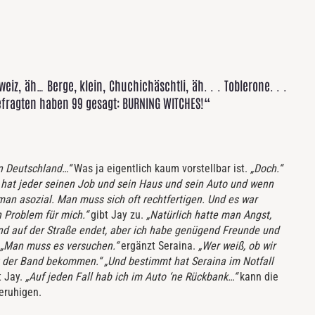
z, äh… Berge, klein, Chuchichäschtli, äh. . . Toblerone. . .
 Befragten haben 99 gesagt: BURNING WITCHES!“
in Deutschland…“
Was ja eigentlich kaum vorstellbar ist.
„Doch.“
 hat jeder seinen Job und sein Haus und sein Auto und wenn
man asozial. Man muss sich oft rechtfertigen. Und es war
n Problem für mich.“
gibt Jay zu.
„Natürlich hatte man Angst,
nd auf der Straße endet, aber ich habe genügend Freunde und
“ „Man muss es versuchen.“
ergänzt Seraina.
„Wer weiß, ob wir
 der Band bekommen.“ „Und bestimmt hat Seraina im Notfall
t Jay.
„Auf jeden Fall hab ich im Auto ‘ne Rückbank…“
kann die
beruhigen.