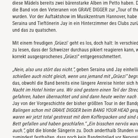
diese Mädels bereits zwei bärenstarke Alben im Petto haben. Da
die Band von den Veteranen von GRAVE DIGGER zur „Tour of th
wurden. Vor der Auftaktshow im Musikzentrum Hannover, habe 
Seraina und Tieftönerin Jay in ein Hinterzimmer des Clubs zu
und das zu quatschen.
Mit einem freudigen ‚Grüezi' geht es los, doch halt: In versch
zu lesen, dass der Schweizer durchaus pikiert reagieren kann,
korrekt ausgesprochenes „Grüezi“ entgegenschmettert.
„Nein, also uns stört das nicht.“,
geben Seraina und Jay einhelli
schießen auch nicht gleich, wenn uns jemand mit „Grüezi“ begr
das, obwohl die Band bereits eine längere Anreise hinter sich 
Nacht im Hotel hinter uns. Wir sind gestern einen Teil der St
gefahren, haben übernachtet und sind dann heute weiter nach
Jay von der Vorgeschichte der bisher größten Tour in der Ban
Balingen schon mit GRAVE DIGGER beim BANG YOUR HEAD gespi
waren wir jetzt total gestresst mit dem Kofferpacken und sind 
Bett gefallen und haben geschlafen.“ „Ein bisschen nervös ware
auch.“,
gibt die blonde Sängerin zu. Doch anderthalb Stunden 
zumindest festhalten, dass noch kein Bandmitglied vor Nervos