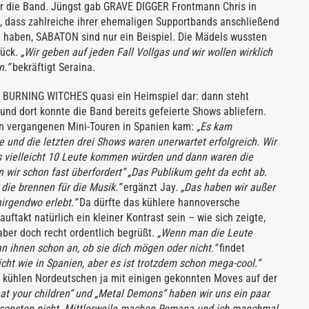
ür die Band. Jüngst gab GRAVE DIGGER Frontmann Chris in
l, dass zahlreiche ihrer ehemaligen Supportbands anschließend
 haben, SABATON sind nur ein Beispiel. Die Mädels wussten
lück.
„Wir geben auf jeden Fall Vollgas und wir wollen wirklich
n.“
bekräftigt Seraina.
ür BURNING WITCHES quasi ein Heimspiel dar: dann steht
d dort konnte die Band bereits gefeierte Shows abliefern.
den vergangenen Mini-Touren in Spanien kam:
„Es kam
 und die letzten drei Shows waren unerwartet erfolgreich. Wir
s vielleicht 10 Leute kommen würden und dann waren die
 wir schon fast überfordert“ „Das Publikum geht da echt ab.
 die brennen für die Musik.“
ergänzt Jay.
„Das haben wir außer
nirgendwo erlebt.“
Da dürfte das kühlere hannoversche
ftakt natürlich ein kleiner Kontrast sein – wie sich zeigte,
ber doch recht ordentlich begrüßt.
„Wenn man die Leute
n ihnen schon an, ob sie dich mögen oder nicht.“
findet
nicht wie in Spanien, aber es ist trotzdem schon mega-cool.“
e kühlen Nordeutschen ja mit einigen gekonnten Moves auf der
at your children“ und „Metal Demons“ haben wir uns ein paar
sonsten nicht. Mittlerweile machen Romana und ich manchmal