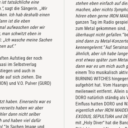
 ist tatsächliche eine
stehen eben einfach auf di
.“,
sagt die Sängerin.
„Wir
machen, aber nichts Sympho
ken. Ich hab deshalb einen
hören eben gerne IRON MAI
ann ist die eben
ganzen Tag im Radio gespiel
mal aufwaschen oder wir
zum Metal gekommen sind.
, man schwitzt eben in
überhaupt nicht gefallen.“
b
t:
„Ich wasche meine Sachen
sind dann zu Metal-Konzert
en auf.“
kennengelernt.“
Auf Seraina
ähnlich, aber ich habe lange
ften Aufstieg der noch
erst etwas später zum Meta
asi im Selbstverlag
dann war es um mich auch 
stiegen und auch in
einem Trio musikalisch akti
e auf sich ziehen. Die
BURNING WITCHES hingegen 
ON) und V.O. Pulver (GURD)
aufgehört hat. Vom Haarspra
meilenweit entfernt. Allein
DORO natürlich ständig als 
zt haben. Einerseits war es
Einfluss hatten DORO und W
rerseits haben wir aber
eigentlich eher IRON MAIDE
hler dann nicht selber
EXODUS, SEPULTURA und D
h und haben viel dafür
mit „Holy Diver“ hat die Ba
ol.“
In Sachen Image und