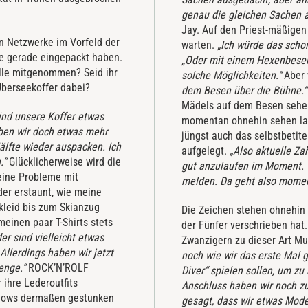
genau die gleichen Sachen 
Jay. Auf den Priest-mäßigen
n Netzwerke im Vorfeld der
warten.
„Ich würde das scho
sie gerade eingepackt haben.
„Oder mit einem Hexenbesen 
lle mitgenommen? Seid ihr
solche Möglichkeiten.“
Aber 
Überseekoffer dabei?
dem Besen über die Bühne.
Mädels auf dem Besen sehen
ind unsere Koffer etwas
momentan ohnehin sehen la
aben wir doch etwas mehr
jüngst auch das selbstbetite
älfte wieder auspacken. Ich
aufgelegt.
„Also aktuelle Za
.“
Glücklicherweise wird die
gut anzulaufen im Moment. W
eine Probleme mit
melden. Da geht also mome
der erstaunt, wie meine
lkleid bis zum Skianzug
Die Zeichen stehen ohnehin 
einen paar T-Shirts stets
der Fünfer verschrieben hat
er sind vielleicht etwas
Zwanzigern zu dieser Art M
„Allerdings haben wir jetzt
noch wie wir das erste Mal 
enge.“
ROCK’N’ROLF
Diver“ spielen sollen, um zu 
 ihre Lederoutfits
Anschluss haben wir noch z
 Shows dermaßen gestunken
gesagt, dass wir etwas Mode