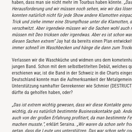
haben, dass man sie nicht mehr im Tourbus haben könnte.
„Das
Herausforderung und wir müssen noch sehen, wie wir das lösen
konnten natürlich nicht für jede Show andere Klamotten einpac
Trick und ziehe immer eine Strumpfhose unter die Klamotten, d
verschwitzt. Aber irgendwie müssen wir die Sachen wohl auch 
müssen mit Deo tricksen oder irgendwas. Aber es ist schon war
diesen Sachen extrem“
Jay hat da bereits einen Plan entwickel
immer schnell im Waschbecken und hänge die dann zum Trockn
Verlassen wir die Waschküche und widmen uns dem kometenha
jungen Band. Schon mit dem selbstbetitelten Debüt, welches qu
erschienen war, ist die Band in der Schweiz in die Charts einge
Deutschland konnte man die Aufmerksamkeit der Metalgemeind
Unterstützung namhafter Genrekenner wie Schmier (DESTRUCTI
dürfte da geholfen haben, oder?
„Das ist extrem wichtig gewesen, dass wir diese Kontakte genut
wichtig, da es natürlich bestimmte Businesskontakte gab. Ande
auch von der großen Erfahrung profitiert, da man bestimmte Fe
machen musste.“,
erklärt Seraina.
„Wir waren da schon sehr fro
getan, dass die Leute uns unterstützen. Das war schon sehr co