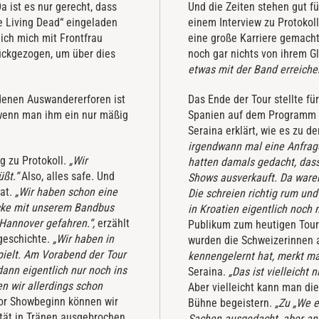
 ist es nur gerecht, dass
Und die Zeiten stehen gut f
e Living Dead“ eingeladen
einem Interview zu Protokol
ich mich mit Frontfrau
eine große Karriere gemacht
rückgezogen, um über dies
noch gar nichts von ihrem G
etwas mit der Band erreiche
iedenen Auswandererforen ist
Das Ende der Tour stellte f
 wenn man ihm ein nur mäßig
Spanien auf dem Programm un
Seraina erklärt, wie es zu 
irgendwann mal eine Anfrage
g zu Protokoll.
„Wir
hatten damals gedacht, das
üßt.“
Also, alles safe. Und
Shows ausverkauft. Da waren
hat.
„Wir haben schon eine
Die schreien richtig rum und
recke mit unserem Bandbus
in Kroatien eigentlich noch 
 Hannover gefahren.“,
erzählt
Publikum zum heutigen Tourau
dgeschichte.
„Wir haben in
wurden die Schweizerinnen a
elt. Am Vorabend der Tour
kennengelernt hat, merkt ma
dann eigentlich nur noch ins
Seraina.
„Das ist vielleicht 
n wir allerdings schon
Aber vielleicht kann man di
vor Showbeginn können wir
Bühne begeistern.
„Zu „We e
ität in Tränen ausgebrochen
Sachen ausgedacht, aber an