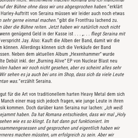
auf der Bühne ohne dass wir uns abgesprochen haben.“
erklärt
 Harley-Auftritt von Seraina müssen wir leider auch noch etwas
n sehr gerne einmal machen.“
gibt die Frontfrau lachend zu.
über die Bühne reiten. Jetzt haben wir natürlich noch nicht
wenn genügend Geld in der Kasse ist . . .
„. . . fliegt Seraina mit
“
verspricht Jay. Also: Kauft die Alben der Band, damit wir die
 können. Allerdings können sich die Verkäufe der Band
ssen. Neben dem aktuellen Album „Hexenhammer“ wurde
lte Debüt inkl. der „Burning Alive“ EP von Nuclear Blast neu
hlen haben wir noch nicht gesehen, aber es scheint alles sehr
ir sehen es ja auch bei uns im Shop, dass sich da viele Leute
ntan was.“
erzählt Seraina.
gut für die Art von traditionellem harten Heavy Metal dem sich
. Manch einer mag sich jedoch fragen, wie junge Leute in ihren
usik kommen. Doch darüber kann Seraina nur lachen:
„Ich weiß
gejammt haben. Da hat Romana entschieden, dass wir mal „Holy
sehen wie es so klingt. Es hat dann gut funktioniert. Im
usammengesessen und gesprochen und eigentlich haben wir
rneres machen müssten, um erfolgreich zu sein. Aber wir