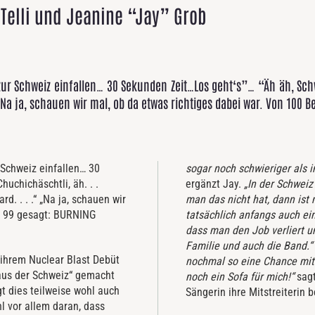
 Telli und Jeanine “Jay” Grob
ur Schweiz einfallen… 30 Sekunden Zeit…Los geht‘s”… “Äh äh, Schwei
„Na ja, schauen wir mal, ob da etwas richtiges dabei war. Von 100
 Schweiz einfallen… 30
sogar noch schwieriger als 
uchichäschtli, äh. . .
ergänzt Jay.
„In der Schweiz
d. . . .“ „Na ja, schauen wir
man das nicht hat, dann ist 
n 99 gesagt: BURNING
tatsächlich anfangs auch ei
dass man den Job verliert u
Familie und auch die Band.
ihrem Nuclear Blast Debüt
nochmal so eine Chance mit
us der Schweiz“ gemacht
noch ein Sofa für mich!“
sag
gt dies teilweise wohl auch
Sängerin ihre Mitstreiterin 
l vor allem daran, dass