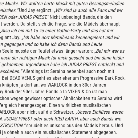
ese Mucke. Wir wollten harte Musik mit guten Gesangsmelodien
nisches.“
Und Jay ergänzt:
„Wir sind ja auch alle Fans und wir
DEN oder JUDAS PRIEST.“
Nicht unbedingt Bands, die den
t werden. Da stellt sich die Frage, wie die Mädels überhaupt
„Also ich bin mit 15 zu einer Gothic-Party und das hat mir
eginnt Jay.
„Ich habe dort Metalheads kennengelernt und wir
en gegangen und so habe ich dann Bands und Leute
s Seele musste der Teufel etwas länger warten:
„Bei mir war es
 nach der richtigen Musik für mich gesucht und bin dann leider
l gekommen. Irgendwann habe ich JUDAS PRIEST entdeckt und
geschehen.“
Allerdings ist Seraina nebenbei auch noch mit
v. Bei DEAD VENUS geht es aber eher um Progressive Dark Rock.
knüpfen ja dort an, wo WARLOCK in den 80er Jahren
y Rock der 90er Jahre Bands á la VIXEN & Co ist man
 schon wegen gewisser optischer Ähnlichkeiten zu Seraina wird
Vergleich herangezogen. Einen wirklichen musikalischen
ARLOCK aber nicht auf die Schweizer.
„Unsere Einflüsse waren
N, JUDAS PRIEST oder auch ICED EARTH, aber auch Bands wie
ESTRUCTION.“
sprudelt es unisono aus den Mädels heraus. Und
nd ja ohnehin auch ein musikalisches Statement abgegeben.