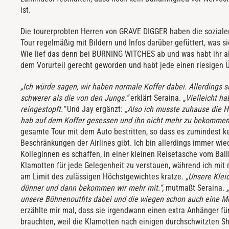
ist.
Die tourerprobten Herren von GRAVE DIGGER haben die soziale
Tour regelmäßig mit Bildern und Infos darüber gefüttert, was 
Wie lief das denn bei BURNING WITCHES ab und was habt ihr a
dem Vorurteil gerecht geworden und habt jede einen riesigen 
„Ich würde sagen, wir haben normale Koffer dabei. Allerdings s
schwerer als die von den Jungs.“
erklärt Seraina.
„Vielleicht h
reingestopft.“
Und Jay ergänzt:
„Also ich musste zuhause die H
hab auf dem Koffer gesessen und ihn nicht mehr zu bekommen
gesamte Tour mit dem Auto bestritten, so dass es zumindest k
Beschränkungen der Airlines gibt. Ich bin allerdings immer wie
Kolleginnen es schaffen, in einer kleinen Reisetasche vom Bal
Klamotten für jede Gelegenheit zu verstauen, während ich mit m
am Limit des zulässigen Höchstgewichtes kratze.
„Unsere Kleid
dünner und dann bekommen wir mehr mit.“,
mutmaßt Seraina.
unsere Bühnenoutfits dabei und die wiegen schon auch eine M
erzählte mir mal, dass sie irgendwann einen extra Anhänger für
brauchten, weil die Klamotten nach einigen durchschwitzten