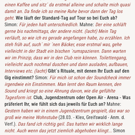
einen Kaffee und sitz´ da erstmal alleine und schalte mich quasi
damit an. Da finde ich so meine Ruhe bevor dann der Tag los
geht.
Wie läuft der Standard-Tag auf Tour so bei Euch ab?
Simon:
Für jeden halt unterschiedlich.
Mahne:
Der eine schläft
gerne bis nachmittags, der andere nicht. (lacht) Mein Tag
verläuft, so wie ich es gerade angefangen habe, zu erzählen. Ich
steh früh auf, such´ mir ´nen Bäcker, esse erstmal was, gehe
vielleicht in der Stadt ein bischen ´rumspazieren. Dann warten
wir im Prinzip, dass wir in den Club rein können. Toilettengang,
vielleicht auch nochmal duschen und dann ausladen, aufbauen,
Interviews etc. (lacht)
Gibt´s Rituale, mit denen Ihr Euch auf den
Gig einstimmt?
Simon:
Für mich ist schon der Soundcheck immer
irgendwie ein Einstimmen. Man lernt den Raum kennen, den
Sound und kriegt so eine Ahnung davon, wie die gefühlte
Tagesform ist.
Club, Jugendzentrum oder Open Air - Arena - Was
präferiert Ihr, wie fühlt sich das jeweils für Euch an?
Mahne:
Gestern haben wir in einem Jugendzentrum gespielt, das war so
groß wie meine Wohnstube
(28.03. - Klex, Greifswald - Anm. d.
Verf.)
. Das fand ich richtig geil. Das hatten wir wirklich lange
nicht. Auch wenn das jetzt ziemlich abgehoben klingt...
Simon