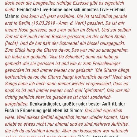
doch eher die Langweiler, richtige Exzesse gibt es eigentlich
nicht.
Peinlichste Live-Panne oder schlimmstes Live-Erlebnis
Mahne:
Das kann ich jetzt erzählen. Die ist tatsächlich gerade
erst in Berlin (15.03.2019 - Anm. d. Verf.) passiert. Da ist mir
meine Hose gerissen, und zwar unten im Schritt. Und zur selben
Zeit ist mir auch meine Buchse gerissen, an der selben Stelle.
(lacht). Und da hat halt der Schniedel ein bissel rausgeguckt.
Zum Glück hing die Gitarre davor. Das war mir so unangenehm.
Ich habe nur gedacht: "Ach Du Scheiße!", denn ich habe ja
gemerkt wie sie gerissen ist und wie er zum Freischwinger
geworden ist und immer wieder nur gedacht: "Die Gitarre hängt
hoffentlich davor, die Gitarre hängt hoffentlich davor!" Nach den
Songs habe ich mich dann immer wieder vergewissert, dass es
noch so ist und immer wieder noch mal "gerichtet". Das war mir
richtig peinlich aber ich glaube es ist nicht sonderlich
aufgefallen.
Denkwürdigster, größter oder bester Auftritt, der
Euch in Erinnerung geblieben ist
Simon:
Das sind eigentlich
viele. Weil dieses Gefühl eigentlich immer wieder kommt. Man
erlebt so etwas nicht nur einmal und es sind mehrere Auftritte,
die ich da aufzählen könnte. Aber am krassesten war natürlich