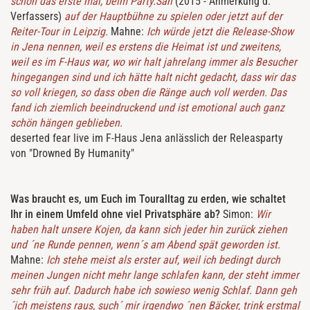
schon das erste mal, beim Party.San
(2015 - Anmerkung d.
Verfassers)
auf der Hauptbühne zu spielen oder jetzt auf der
Reiter-Tour in Leipzig.
Mahne:
Ich würde jetzt die Release-Show
in Jena nennen, weil es erstens die Heimat ist und zweitens,
weil es im F-Haus war, wo wir halt jahrelang immer als Besucher
hingegangen sind und ich hätte halt nicht gedacht, dass wir das
so voll kriegen, so dass oben die Ränge auch voll werden. Das
fand ich ziemlich beeindruckend und ist emotional auch ganz
schön hängen geblieben.
deserted fear live im F-Haus Jena anlässlich der Releasparty
von "Drowned By Humanity"
Was braucht es, um Euch im Touralltag zu erden, wie schaltet
Ihr in einem Umfeld ohne viel Privatsphäre ab?
Simon:
Wir
haben halt unsere Kojen, da kann sich jeder hin zurück ziehen
und ´ne Runde pennen, wenn´s am Abend spät geworden ist.
Mahne:
Ich stehe meist als erster auf, weil ich bedingt durch
meinen Jungen nicht mehr lange schlafen kann, der steht immer
sehr früh auf. Dadurch habe ich sowieso wenig Schlaf. Dann geh
´ich meistens raus, such´ mir irgendwo ´nen Bäcker, trink erstmal