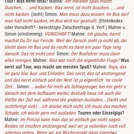
Tour? Was nervt total?
Mahne:
Am meisten Spaß macht
Duschen... ...und Kacken. Was nervt, ist nicht duschen... ...und
nicht kacken.
(lacht) Simon:
Man muss dazu wissen: Im Bus darf
man halt nicht kacken, im Bus wird nur gestrullt.
(Ehrenkodex
oder Vorschrift? - berechtigte Zwischenfrage d. Verf.) Mahne u.
Simon (einstimmig):
VORSCHRIFT!
Mahne:
Ich glaube, damit
machst Du Dir nur Feinde. Weil der Geruch zieht ja nicht ab, der
bleibt dann im Bus und da riecht es dann ein paar Tage lang
danach. Das ist nicht cool.
Simon:
Der Busfahrer muss dann
alles reinigen.
Mahne:
Was war noch die eigentliche Frage?
Was
nervt auf Tour, was macht am meisten Spaß?
Mahne:
Naja, das
ist ganz klar Aus- und Einladen. Das nervt, das ist anstrengend
und das nervt einfach und der Rest ist ja eigentlich ´ne coole
Zeit...
Simon:
...außer für mich als Schlagzeuger, bei mir geht´s
danach mit dem Aufbauen weiter, deshalb baue ich auch die
Hälfte der Zeit auf, während die anderen Ausladen... (lacht und
rechtfertigt sich) ...ich drücke mich nicht, ich muss das machen.
Schade, ich würde gern mit ausladen.
Touren oder Einzelgigs?
Mahne:
Im Prinzip kann man das so einfach gar nicht sagen.
Beides ist insofern anstrengend, weil wir ja nebenbei noch voll
arbeiten gehen. Wenn wir am Wochenende dann irgendwo