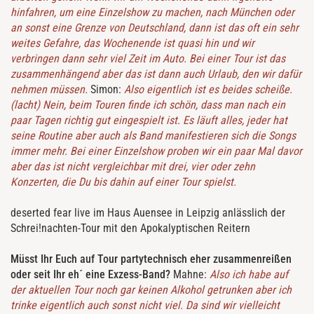
hinfahren, um eine Einzelshow zu machen, nach München oder
an sonst eine Grenze von Deutschland, dann ist das oft ein sehr
weites Gefahre, das Wochenende ist quasi hin und wir
verbringen dann sehr viel Zeit im Auto. Bei einer Tour ist das
zusammenhängend aber das ist dann auch Urlaub, den wir dafür
nehmen müssen.
Simon:
Also eigentlich ist es beides scheiße.
(lacht) Nein, beim Touren finde ich schön, dass man nach ein
paar Tagen richtig gut eingespielt ist. Es läuft alles, jeder hat
seine Routine aber auch als Band manifestieren sich die Songs
immer mehr. Bei einer Einzelshow proben wir ein paar Mal davor
aber das ist nicht vergleichbar mit drei, vier oder zehn
Konzerten, die Du bis dahin auf einer Tour spielst.
deserted fear live im Haus Auensee in Leipzig anlässlich der
Schrei!nachten-Tour mit den Apokalyptischen Reitern
Müsst Ihr Euch auf Tour partytechnisch eher zusammenreißen
oder seit Ihr eh´ eine Exzess-Band?
Mahne:
Also ich habe auf
der aktuellen Tour noch gar keinen Alkohol getrunken aber ich
trinke eigentlich auch sonst nicht viel. Da sind wir vielleicht