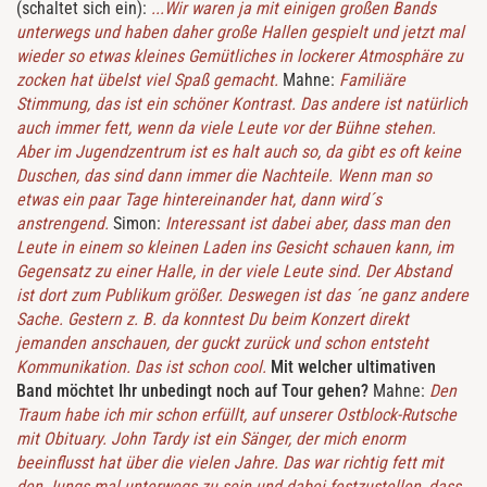
(schaltet sich ein):
...Wir waren ja mit einigen großen Bands
unterwegs und haben daher große Hallen gespielt und jetzt mal
wieder so etwas kleines Gemütliches in lockerer Atmosphäre zu
zocken hat übelst viel Spaß gemacht.
Mahne:
Familiäre
Stimmung, das ist ein schöner Kontrast. Das andere ist natürlich
auch immer fett, wenn da viele Leute vor der Bühne stehen.
Aber im Jugendzentrum ist es halt auch so, da gibt es oft keine
Duschen, das sind dann immer die Nachteile. Wenn man so
etwas ein paar Tage hintereinander hat, dann wird´s
anstrengend.
Simon:
Interessant ist dabei aber, dass man den
Leute in einem so kleinen Laden ins Gesicht schauen kann, im
Gegensatz zu einer Halle, in der viele Leute sind. Der Abstand
ist dort zum Publikum größer. Deswegen ist das ´ne ganz andere
Sache. Gestern z. B. da konntest Du beim Konzert direkt
jemanden anschauen, der guckt zurück und schon entsteht
Kommunikation. Das ist schon cool.
Mit welcher ultimativen
Band möchtet Ihr unbedingt noch auf Tour gehen?
Mahne:
Den
Traum habe ich mir schon erfüllt, auf unserer Ostblock-Rutsche
mit Obituary. John Tardy ist ein Sänger, der mich enorm
beeinflusst hat über die vielen Jahre. Das war richtig fett mit
den Jungs mal unterwegs zu sein und dabei festzustellen, dass