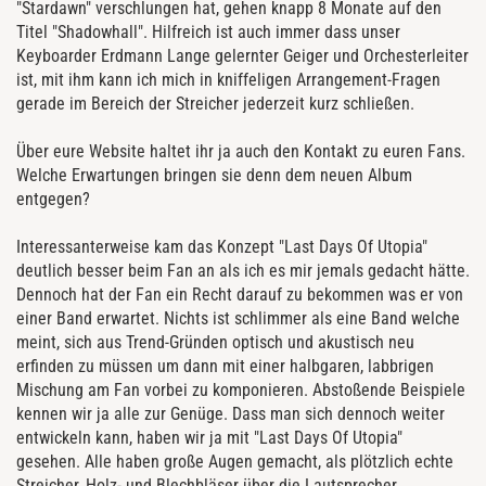
"Stardawn" verschlungen hat, gehen knapp 8 Monate auf den
Titel "Shadowhall". Hilfreich ist auch immer dass unser
Keyboarder Erdmann Lange gelernter Geiger und Orchesterleiter
ist, mit ihm kann ich mich in kniffeligen Arrangement-Fragen
gerade im Bereich der Streicher jederzeit kurz schließen.
Über eure Website haltet ihr ja auch den Kontakt zu euren Fans.
Welche Erwartungen bringen sie denn dem neuen Album
entgegen?
Interessanterweise kam das Konzept "Last Days Of Utopia"
deutlich besser beim Fan an als ich es mir jemals gedacht hätte.
Dennoch hat der Fan ein Recht darauf zu bekommen was er von
einer Band erwartet. Nichts ist schlimmer als eine Band welche
meint, sich aus Trend-Gründen optisch und akustisch neu
erfinden zu müssen um dann mit einer halbgaren, labbrigen
Mischung am Fan vorbei zu komponieren. Abstoßende Beispiele
kennen wir ja alle zur Genüge. Dass man sich dennoch weiter
entwickeln kann, haben wir ja mit "Last Days Of Utopia"
gesehen. Alle haben große Augen gemacht, als plötzlich echte
Streicher, Holz- und Blechbläser über die Lautsprecher