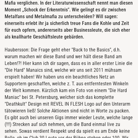
Mafia verglichen. In der Literaturwissenschaft nennt man diesen
Moment „Schock der Erkenntnis". Wie gelingt es dir zwischen
Metalfans und Metalmafia zu unterscheiden? Will sagen:
einerseits erlebt ihr ja sicherlich treue Fans die Kohle und Zeit
für euch opfern, andererseits aber Businessleute, die sich eher
als knallharte Geschäftsleute gebärden.
Haubersson: Die Frage geht eher "Back to the Basics", d.h.
warum machen wir diese Band und wer hält diese Band am
Leben!?! Hier kann ich dir sagen, dass es in aller erster Linie die
"Die Hard" Manaics sind, welche wir uns seit 2011 mühsam
erspielt haben! Wir haben uns ein beachtliches Netz an
Supportern geschaffen, welche z. T. aus entferntesten Winkeln
der Welt kommen. Kürzlich kam ein Foto von einem "Die Hard
Maniac" bei St. Petersburg, welcher sich das komplette
"Deathkult" Design mit REVEL IN FLESH Logo auf den Unterarm
tätowieren ließ! Solche Aktionen sind nicht in Worte zu packen.
Es gibt auch bei unseren Gigs immer wieder Leute, welche lange
(!!!) Strecken auf sich nehmen, um die Band einmal live zu
sehen. Sowas verdient Respekt und da spielt es am Ende keine
Rolle, ob im Club 30 Leute vor der Bühne stehen oder 100. Wir