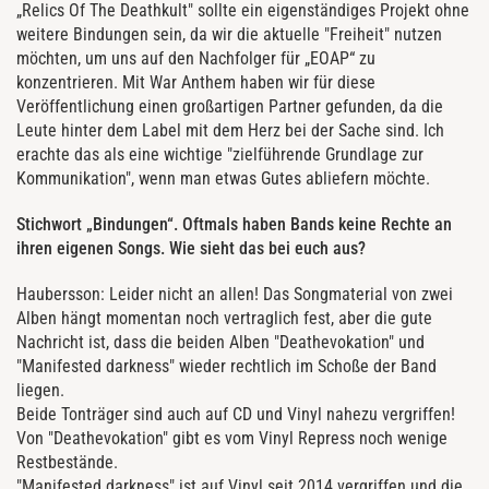
„Relics Of The Deathkult" sollte ein eigenständiges Projekt ohne
weitere Bindungen sein, da wir die aktuelle "Freiheit" nutzen
möchten, um uns auf den Nachfolger für „EOAP“ zu
konzentrieren. Mit War Anthem haben wir für diese
Veröffentlichung einen großartigen Partner gefunden, da die
Leute hinter dem Label mit dem Herz bei der Sache sind. Ich
erachte das als eine wichtige "zielführende Grundlage zur
Kommunikation", wenn man etwas Gutes abliefern möchte.
Stichwort „Bindungen“. Oftmals haben Bands keine Rechte an
ihren eigenen Songs. Wie sieht das bei euch aus?
Haubersson: Leider nicht an allen! Das Songmaterial von zwei
Alben hängt momentan noch vertraglich fest, aber die gute
Nachricht ist, dass die beiden Alben "Deathevokation" und
"Manifested darkness" wieder rechtlich im Schoße der Band
liegen.
Beide Tonträger sind auch auf CD und Vinyl nahezu vergriffen!
Von "Deathevokation" gibt es vom Vinyl Repress noch wenige
Restbestände.
"Manifested darkness" ist auf Vinyl seit 2014 vergriffen und die