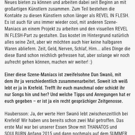
Neues bieten zu können und arbeiten dabei seit Beginn an mit
großartigen Künstlern zusammen. Zum Teil bestehen die
Kontakte zu diesen Künstlern schon länger als REVEL IN FLESH.
Es ist auch für uns immer wieder cool, mit anderen Szene-
Maniacs an einem Projekt zu arbeiten und den visuellen REVEL
IN FLESH-Part zu gestalten. Das kostet im Hintergrund natürlich
alles seine Zeit, aber wir möchten auch hier keine halbgaren
Waren abliefern. Zeit, Geld, Nerven, Schlaf, Hirn... alles Dinge die
diese Band schon reichlich gefressen hat, aber solange wir noch
aufrecht gehen können, machen wir weiter! :)
Einer diese Szene-Maniacs ist zweifelsohne Dan Swanö, mit
dem ihr ja verschiedentlich zusammenarbeitet. Soweit ich weiß
lebt er ja in Krefeld. Trefft ihr euch manchmal oder schickt ihr
nur Songs hin und her? Und welche Tipps und Anregungen hat er
euch gegeben – er ist ja ein recht gesprächiger Zeitgenosse.
Haubersson: Ja, der werte Herr Swanö lebt zwischenzeitlich bei
Krefeld! Wir haben uns bereits schon zwei Mal getroffen. Das
erste Mal war bei unserer Essen Show mit THANATOS und
SOULBURN Anfang 2015 und dann nochmals auf dem SUMMER