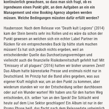
kontinuierlich gewachsen, so dass man sich fragt, ob es
irgendwann einen Punkt gibt, an dem Aufgaben an ein ein
Management und eine Booking Agency abgeben werden
müssen. Welche Bedingungen müssten dafür erfüllt werden?
Haubersson: Nach dem Release von "Death kult Legions" (2014)
kam der Stein bereits sehr ins Rollen und es wäre da schon der
Punkt gewesen an welchen sich ein echter Label Partner im
Rücken für ein entsprechendes Back Up hätte stark machen
müssen! Es hat sich jedoch nichts ergeben, weil an
entscheidender Quelle das Durchsetzungsvermögen und
vielleicht auch die finanzielle Risikobereitschaft gefehlt hat! Mit
"Emissary of all plagues" (2016) hatten wir bisher unseren Zenit!
Das Album hatte bärenstarke Presse und erstmals nicht nur in
Deutschland. Im Prinzip hat die Band alles gegeben, was aus
eigener Kraft möglich war, um an den Punkt zu kommen, aber
wiederum standen wir vor der Entscheidung selber durchboxen
oder auf ein Wunder warten! Wir haben uns für den harten Weg
entschieden, d.h. selber ‘ran an den Speck! Die Schlacht wird
heute auf dem Live Sektor geschlagen! Ein Album ist nur in der
Promo Phase heiß, das flacht nach dem Releasedate unheimlich