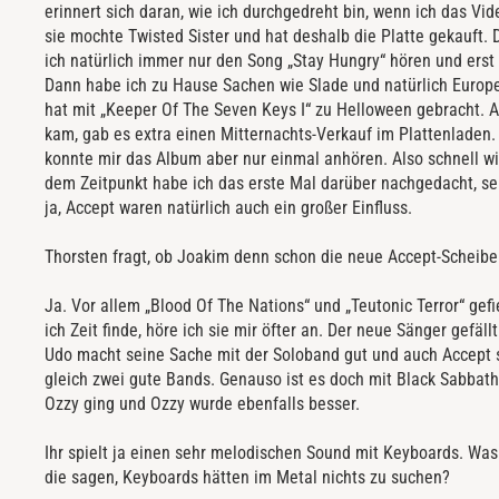
erinnert sich daran, wie ich durchgedreht bin, wenn ich das V
sie mochte Twisted Sister und hat deshalb die Platte gekauft.
ich natürlich immer nur den Song „Stay Hungry“ hören und erst
Dann habe ich zu Hause Sachen wie Slade und natürlich Europ
hat mit „Keeper Of The Seven Keys I“ zu Helloween gebracht. Al
kam, gab es extra einen Mitternachts-Verkauf im Plattenladen. 
konnte mir das Album aber nur einmal anhören. Also schnell w
dem Zeitpunkt habe ich das erste Mal darüber nachgedacht, s
ja, Accept waren natürlich auch ein großer Einfluss.
Thorsten fragt, ob Joakim denn schon die neue Accept-Scheibe
Ja. Vor allem „Blood Of The Nations“ und „Teutonic Terror“ gef
ich Zeit finde, höre ich sie mir öfter an. Der neue Sänger gefällt
Udo macht seine Sache mit der Soloband gut und auch Accept s
gleich zwei gute Bands. Genauso ist es doch mit Black Sabbath.
Ozzy ging und Ozzy wurde ebenfalls besser.
Ihr spielt ja einen sehr melodischen Sound mit Keyboards. Was
die sagen, Keyboards hätten im Metal nichts zu suchen?