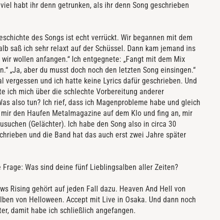
viel habt ihr denn getrunken, als ihr denn Song geschrieben
schichte des Songs ist echt verrückt. Wir begannen mit dem
b saß ich sehr relaxt auf der Schüssel. Dann kam jemand ins
, wir wollen anfangen.“ Ich entgegnete: „Fangt mit dem Mix
.“ „Ja, aber du musst doch noch den letzten Song einsingen.“
al vergessen und ich hatte keine Lyrics dafür geschrieben. Und
te ich mich über die schlechte Vorbereitung anderer
as also tun? Ich rief, dass ich Magenprobleme habe und gleich
mir den Haufen Metalmagazine auf dem Klo und fing an, mir
uchen (Gelächter). Ich habe den Song also in circa 30
schrieben und die Band hat das auch erst zwei Jahre später
e Frage: Was sind deine fünf Lieblingsalben aller Zeiten?
ows Rising gehört auf jeden Fall dazu. Heaven And Hell von
lben von Helloween. Accept mit Live in Osaka. Und dann noch
ter, damit habe ich schließlich angefangen.