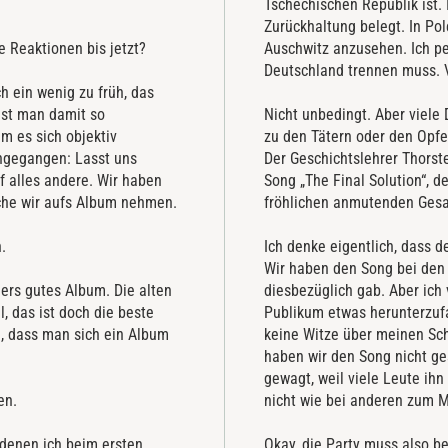
Tschechischen Republik ist.
Zurückhaltung belegt. In P
e Reaktionen bis jetzt?
Auschwitz anzusehen. Ich p
Deutschland trennen muss. Vi
ch ein wenig zu früh, das
ist man damit so
Nicht unbedingt. Aber viele 
m es sich objektiv
zu den Tätern oder den Opfer
angegangen: Lasst uns
Der Geschichtslehrer Thorst
 alles andere. Wir haben
Song „The Final Solution“, d
che wir aufs Album nehmen.
fröhlichen anmutenden Gesa
h.
Ich denke eigentlich, dass 
Wir haben den Song bei den 
ders gutes Album. Die alten
diesbezüglich gab. Aber ich 
, das ist doch die beste
Publikum etwas herunterzuf
en, dass man sich ein Album
keine Witze über meinen Sch
haben wir den Song nicht ges
gewagt, weil viele Leute ih
hen.
nicht wie bei anderen zum M
i denen ich beim ersten
Okay, die Party muss also b