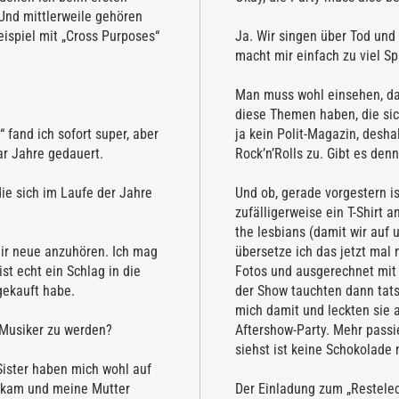
 Und mittlerweile gehören
ispiel mit „Cross Purposes“
Ja. Wir singen über Tod und 
macht mir einfach zu viel S
Man muss wohl einsehen, da
diese Themen haben, die sich
 fand ich sofort super, aber
ja kein Polit-Magazin, desha
aar Jahre gedauert.
Rock’n’Rolls zu. Gibt es den
ie sich im Laufe der Jahre
Und ob, gerade vorgestern i
zufälligerweise ein T-Shirt 
the lesbians (damit wir auf
 mir neue anzuhören. Ich mag
übersetze ich das jetzt mal 
t echt ein Schlag in die
Fotos und ausgerechnet mit 
 gekauft habe.
der Show tauchten dann tats
mich damit und leckten sie 
t Musiker zu werden?
Aftershow-Party. Mehr passie
siehst ist keine Schokolade 
Sister haben mich wohl auf
uskam und meine Mutter
Der Einladung zum „Restele