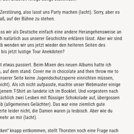
Zerstörung, also lasst uns Party machen (lacht). Sorry, aber es
paß, auf der Bühne zu stehen.
ss wir als Deutsche einfach eine andere Herangehensweise an
 natürlich aus unserer Geschichte erklären lässt. Aber wir sind
lb wenden wir uns jetzt wieder den heiteren Seiten des
n bis jetzt lustige Tour Anekdoten?
st etwas passiert. Beim Mixen des neuen Albums hatte ich
an, auf dem stand: Cover me in chocolate and then throw me to
 unserer Seite keine Jugendschutzsperre einrichten müssen,
nicht). Als ich nicht aufpasste, machte unser Webmaster einige
jenem T-Shirt an landete ich im Booklet. Und vorgestern nach
ächlich zwei Lesben mit flüssiger Schokolade auf, übergossen
ab (allgemeines Gelächter). Das war eine ziemlich gute
rte leider nicht, die Damen waren ja lesbisch. Aber wie du
mehr an mir (lacht).
cken“ knapp entkommen, stellt Thorsten noch eine Frage nach