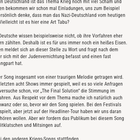
 In Deutschland ist das Thema Krieg noch mit viel Scham und
olen bekommen wir schon mal Einladungen, uns zum Beispiel
ersönlich denke, dass man das Nazi-Deutschland vom heutigen
elleicht ist es hier eine Art Tabu?
Deutsche wissen beispielsweise nicht, ob ihre Vorfahren eher
n zählten. Deshalb ist es für uns immer noch ein heißes Eisen.
en meldet sich an dieser Stelle zu Wort und fragt nach dem
er sich mit der Judenvernichtung befasst und einen fast
ngpart hat.
der Song insgesamt von einer traurigen Melodie getragen wird.
letzten acht Shows immer gespielt, weil es so viele Anfragen
versuche schon, vor „The Final Solution“ die Stimmung im
ahren. Aus Respekt vor dem Thema mache ich natürlich auch
wanz oder so, bevor wir den Song spielen. Bei den Festivals
pielt, aber jetzt auf der Headliner-Tour haben wir uns daran
n hören wollen. Aber wir fordern das Publikum bei diesem Song
itklatschen und Mitsingen auf.
ei den anderen Kriegs-Songs stattfinden.