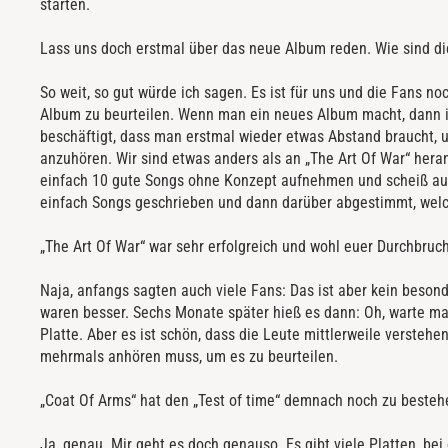
starten.
Lass uns doch erstmal über das neue Album reden. Wie sind di
So weit, so gut würde ich sagen. Es ist für uns und die Fans no
Album zu beurteilen. Wenn man ein neues Album macht, dann 
beschäftigt, dass man erstmal wieder etwas Abstand braucht, u
anzuhören. Wir sind etwas anders als an „The Art Of War“ her
einfach 10 gute Songs ohne Konzept aufnehmen und scheiß auf
einfach Songs geschrieben und dann darüber abgestimmt, wel
„The Art Of War“ war sehr erfolgreich und wohl euer Durchbruc
Naja, anfangs sagten auch viele Fans: Das ist aber kein beson
waren besser. Sechs Monate später hieß es dann: Oh, warte mal
Platte. Aber es ist schön, dass die Leute mittlerweile versteh
mehrmals anhören muss, um es zu beurteilen.
„Coat Of Arms“ hat den „Test of time“ demnach noch zu beste
Ja, genau. Mir geht es doch genauso. Es gibt viele Platten, be