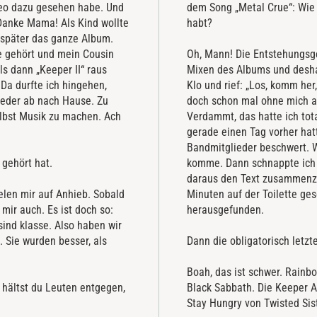
ideo dazu gesehen habe. Und
dem Song „Metal Crue“: Wie 
 Danke Mama! Als Kind wollte
habt?
 später das ganze Album.
e gehört und mein Cousin
Oh, Mann! Die Entstehungsge
s dann „Keeper II“ raus
Mixen des Albums und deshal
Da durfte ich hingehen,
Klo und rief: „Los, komm her
ieder ab nach Hause. Zu
doch schon mal ohne mich an
elbst Musik zu machen. Ach
Verdammt, das hatte ich tot
gerade einen Tag vorher hat
Bandmitglieder beschwert. W
 gehört hat.
komme. Dann schnappte ich 
daraus den Text zusammenzus
ielen mir auf Anhieb. Sobald
Minuten auf der Toilette ge
 mir auch. Es ist doch so:
herausgefunden.
ind klasse. Also haben wir
 Sie wurden besser, als
Dann die obligatorisch letzt
Boah, das ist schwer. Rainb
 hältst du Leuten entgegen,
Black Sabbath. Die Keeper A
Stay Hungry von Twisted Sis