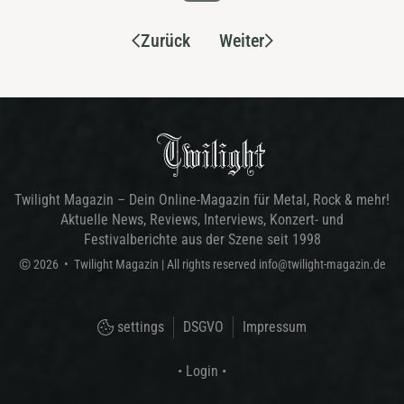
Zurück
Weiter
Twilight Magazin – Dein Online-Magazin für Metal, Rock & mehr!
Aktuelle News, Reviews, Interviews, Konzert- und
Festivalberichte aus der Szene seit 1998
©
2026
•
Twilight Magazin
| All rights reserved
info@twilight-magazin.de
settings
DSGVO
Impressum
• Login •