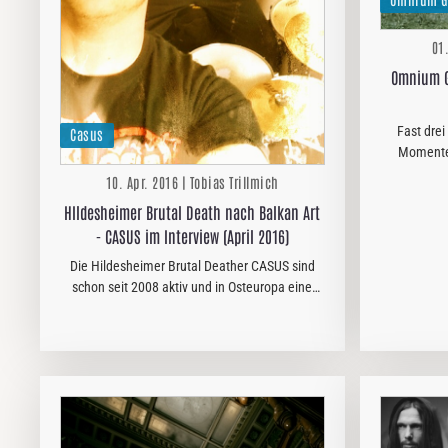
01
Omnium G
Fast drei
Casus
Momente
GATHERUM 
10. Apr. 2016 | Tobias Trillmich
Longplayer 
HIldesheimer Brutal Death nach Balkan Art
Heave
- CASUS im Interview (April 2016)
Die Hildesheimer Brutal Deather CASUS sind
schon seit 2008 aktiv und in Osteuropa eine
recht große Nummer. In der Heimat hingegen
fliegen sie für viele unter dem Radar. Zeit, die
Band auch hier mal…