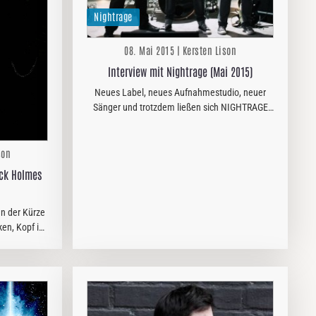
Nightrage
08. Mai 2015 | Kersten Lison
Interview mit Nightrage (Mai 2015)
Neues Label, neues Aufnahmestudio, neuer
Sänger und trotzdem ließen sich NIGHTRAGE
nicht aus dem Konzept bringen und liefern mit
ihrem sechsten Longplayer ein geniales Stück
melodischen Death Metal…
son
ick Holmes
In der Kürze
ken, Kopf in
auch Nick
leicht muss
…