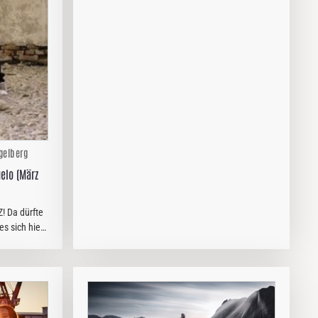
landestypisch klingen, gaben…
gelberg
gelo (März
! Da dürfte
es sich hier
 Bay Area
r Bay Area
t…