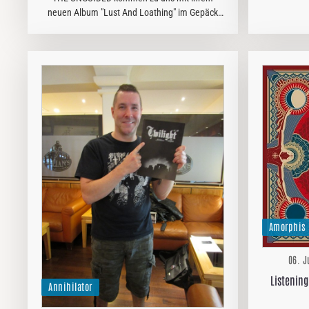
neuen Album "Lust And Loathing" im Gepäck
auf Tour und haben uns Rede und Antwort
gestanden. Was ihr verrücktestes
Bühnenerlebnis in Deutschland war oder
welche…
Amorphis
06. J
Listening
Annihilator