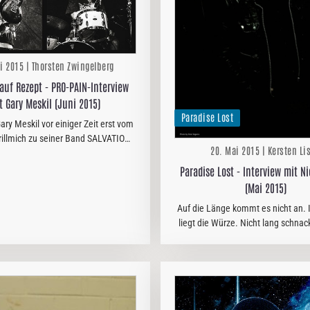
i 2015 | Thorsten Zwingelberg
auf Rezept - PRO-PAIN-Interview
t Gary Meskil (Juni 2015)
Paradise Lost
y Meskil vor einiger Zeit erst vom
rillmich zu seiner Band SALVATION
20. Mai 2015 | Kersten Li
einer Vergangenheit mit den
KERS befragt wurde, steht der
Paradise Lost - Interview mit N
ridianer nun mit einem neuen…
(Mai 2015)
Auf die Länge kommt es nicht an. 
liegt die Würze. Nicht lang schnac
Nacken. Das dachte sich wohl 
Holmes in unserem Interview. Viel
ich aber auch noch an