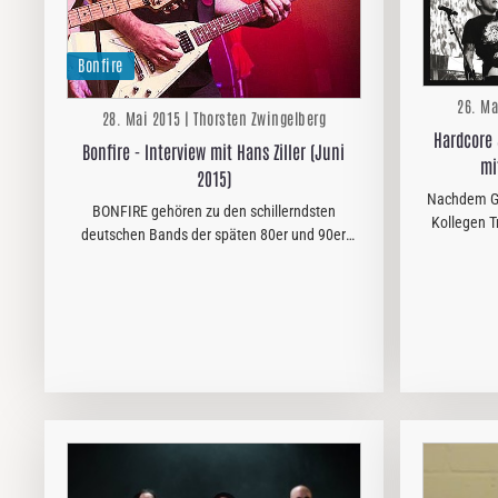
Bonfire
26. Ma
28. Mai 2015 | Thorsten Zwingelberg
Hardcore 
Bonfire - Interview mit Hans Ziller (Juni
mi
2015)
Nachdem Gar
BONFIRE gehören zu den schillerndsten
Kollegen T
deutschen Bands der späten 80er und 90er
und s
Jahre: grelle Schminke, hochgesprayte
CRUMBSUC
Frisuren, hautenge Lederklamotten. Der Sunset
Wahlflo
Strip war in Ingolstadt…