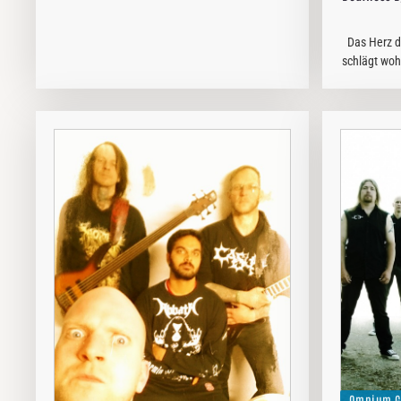
Gesetzbuch zu verstehen sei, sondern als eine
Liste empfehlenswerter, wichtiger,
Das Herz d
exemplarischer Werke.…
schlägt woh
und Kellern
allem in New
Omnium G