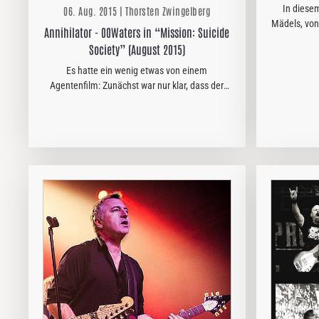
In diesem
06. Aug. 2015 | Thorsten Zwingelberg
Mädels, von
Annihilator - 00Waters in “Mission: Suicide
Leckerche
Society” (August 2015)
Einen Ta
Ha
Es hatte ein wenig etwas von einem
Agentenfilm: Zunächst war nur klar, dass der
„King of the Kill“ Jeff Waters in der
Landeshauptstadt sein würde.
Kontaktpersonen und Aufenthaltsort wurden
jedoch…