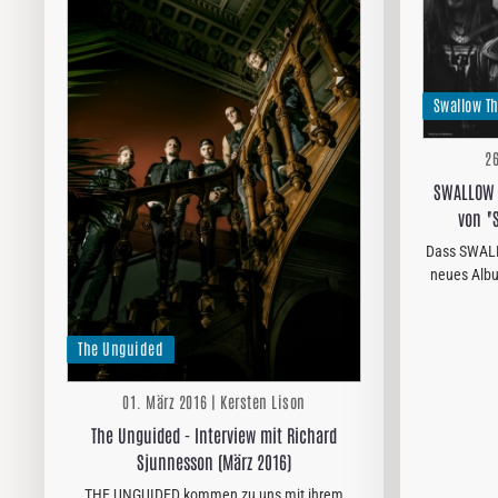
Swallow T
26
SWALLOW T
von "S
Dass SWAL
neues Alb
meisten in
Für die and
The Unguided
01. März 2016 | Kersten Lison
The Unguided - Interview mit Richard
Sjunnesson (März 2016)
THE UNGUIDED kommen zu uns mit ihrem