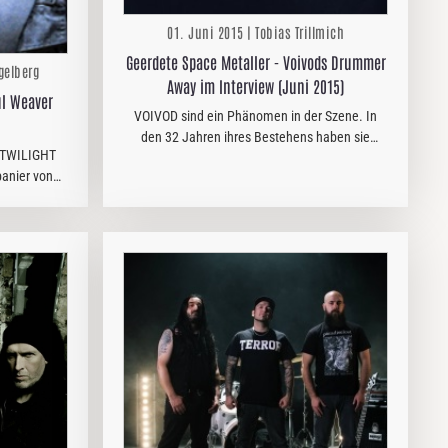
01. Juni 2015 | Tobias Trillmich
Geerdete Space Metaller - Voivods Drummer
gelberg
Away im Interview (Juni 2015)
úl Weaver
VOIVOD sind ein Phänomen in der Szene. In
den 32 Jahren ihres Bestehens haben sie
n TWILIGHT
immer ihr Ding gemacht und stets Qualität
panier von
abgeliefert. Von Lemmy über Dave Grohl und
m the Grave“
Danko Jones bis zu Jason Newsted…
ne gemacht