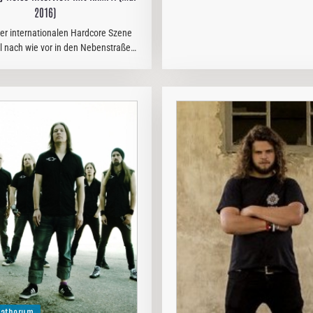
Metal - Formationen gibt, insbeso
2016)
man sich im Fahrwasser des in d
er internationalen Hardcore Szene
Jahren immer mehr zu
l nach wie vor in den Nebenstraßen
 US-amerikanischer Großstädte, vor
 York. Zwar bin ich alles andere als
ein Experte,…
atherum