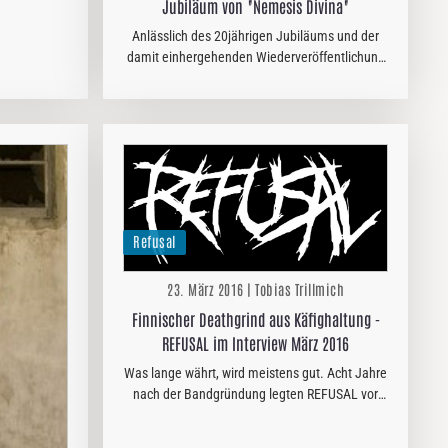
Jubiläum von "Nemesis Divina"
ndere, wenn
en letzten
Anlässlich des 20jährigen Jubiläums und der
m…
damit einhergehenden Wiederveröffentlichung
des SATYRICON-Meilensteins „Nemesis Divina“
haben wir uns deren langjährigen Black-Metal-
Überdrummer FROST…
Refusal
23. März 2016 | Tobias Trillmich
Finnischer Deathgrind aus Käfighaltung -
REFUSAL im Interview März 2016
Was lange währt, wird meistens gut. Acht Jahre
nach der Bandgründung legten REFUSAL vor
Kurzem ihr Debüt ´We Rot Within´ über F.D.A.
Rekotz vor. Die Finnen, die gar nicht