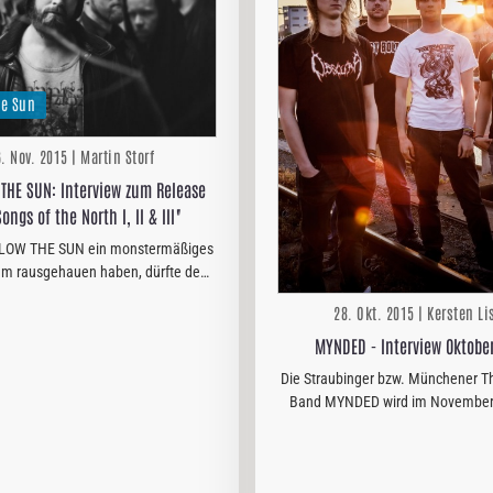
he Sun
. Nov. 2015 | Martin Storf
HE SUN: Interview zum Release
ongs of the North I, II & III"
LOW THE SUN ein monstermäßiges
um rausgehauen haben, dürfte den
zwischen hoffentlich bekannt sein.
28. Okt. 2015 | Kersten Li
eren gibt es hier das Review:"Songs
from the North I, II &…
MYNDED - Interview Oktobe
Die Straubinger bzw. Münchener T
Band MYNDED wird im November 
Album "Dead End Paradise" veröff
Warum der Thrash Metal nach wie
von seinem Glanz verlor