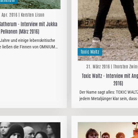
. Apr. 2016 | Kersten Lison
atherum - Interview mit Jukka
Pelkonen (März 2016)
 Jahre und einige lebenskritische
 ließen die Finnen von OMNIUM
Toxic Waltz
zurück, ehe der nunmehr siebte
mit dem bezeichnenden Titel "Grey
31. März 2016 | Thorsten Zwin
ns" erscheinen konnte. Von…
Toxic Waltz - Interview mit An
2016)
Der Name sagt alles: TOXIC WALTZ
jedem Metaljünger klar sein, dass 
nur um Thrash Metal der Marke
handeln kann. Doch erstklassige
Thrash muss lange nich