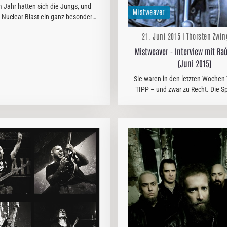
 Jahr hatten sich die Jungs, und
Mistweaver
 Nuclear Blast ein ganz besonderes
n für alle Tuska-Gänger überlegt.
21. Juni 2015 | Thorsten Zwin
g vor Festivalbeginn wurde eine
ndvoll JournalistInnen zu…
Mistweaver - Interview mit Ra
(Juni 2015)
Sie waren in den letzten Woche
TIPP – und zwar zu Recht. Die S
MISTWEAVER haben seit „Tales fro
einen gehörigen Schritt nach vor
und mit „Nocturnal…