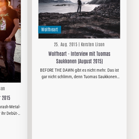
Wolfheart
25. Aug. 2015 | Kersten Lison
Wolfheart - Interview mit Tuomas
Saukkonen (August 2015)
BEFORE THE DAWN gibt es nicht mehr. Das ist
gar nicht schlimm, denn Tuomas Saukkonen
startet gerade mit dem zweiten Album "Shadow
son
World" seiner Band WOLFHEART richtig durch.
Über die Hintergründe…
r 2015
hrash-Metal-
ihr Debüt-
entlichen.
vor nichts
en…