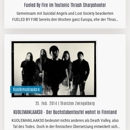
Fueled By Fire im Teutonic Thrash Sharpshooter
Gemeinsam mit Suicidal Angels und Lost Society beackerten
FUELED BY FIRE bereits drei Wochen ganz Europa, ehe der Thrash
Tross auch nach Berlin kam. Ich setzte mich mit Drummer Carlos
und…
Kuolemanlaakso
25. Feb. 2014 | Thorsten Zwingelberg
KUOLEMANLAAKSO - Der Buchstabenteufel wohnt in Finnland
KUOLEMANLAAKSO bedeutet nichts anderes als Death Valley, also
Tal des Todes. Doch in der finnischen Übersetzung entwickelt sich