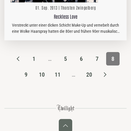
01. Sep. 2013 | Thorsten Zwingelberg
Reckless Love
Verstreckt unter einer dicken Schicht Make-Up und vernebelt durch
eine Wolke Haarspray hatten die 80er und frühen 90er musikalisch
doch eine Menge mehr zu bieten als nur schnelllebigen Glanz und…
1
…
5
6
7
8
9
10
11
…
20