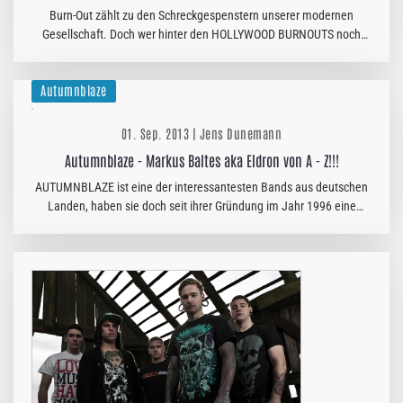
Burn-Out zählt zu den Schreckgespenstern unserer modernen
Gesellschaft. Doch wer hinter den HOLLYWOOD BURNOUTS noch
immer eine depressive Emo Kapelle vermutet, der sprühe sich
genau jetzt eine Dose…
Autumnblaze
01. Sep. 2013 | Jens Dunemann
Autumnblaze - Markus Baltes aka Eldron von A - Z!!!
AUTUMNBLAZE ist eine der interessantesten Bands aus deutschen
Landen, haben sie doch seit ihrer Gründung im Jahr 1996 eine
eindrucksvolle Entwicklung vom düster-romantischen sowie Black
Metal -…