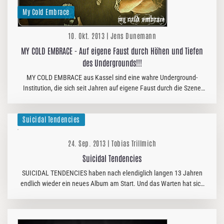
My Cold Embrace
10. Okt. 2013 | Jens Dunemann
MY COLD EMBRACE - Auf eigene Faust durch Höhen und Tiefen
des Undergrounds!!!
MY COLD EMBRACE aus Kassel sind eine wahre Underground-
Institution, die sich seit Jahren auf eigene Faust durch die Szene
kämpft. Und wer diesen Kampf so aufrichtig wie diese Death Metal
– Meute…
Suicidal Tendencies
24. Sep. 2013 | Tobias Trillmich
Suicidal Tendencies
SUICIDAL TENDENCIES haben nach elendiglich langen 13 Jahren
endlich wieder ein neues Album am Start. Und das Warten hat sich
gelohnt: ´13´ war zu Recht Platte des Monats im Twilight und
besticht…