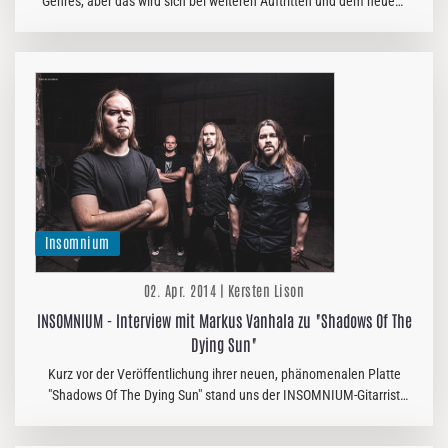
Genres, aber das wird sich bei weiteren Auftritten und dem neuem
Album wohl bald ändern.
Insomnium
02. Apr. 2014 | Kersten Lison
INSOMNIUM - Interview mit Markus Vanhala zu "Shadows Of The
Dying Sun"
Kurz vor der Veröffentlichung ihrer neuen, phänomenalen Platte
"Shadows Of The Dying Sun" stand uns der INSOMNIUM-Gitarrist
Markus Vanhala Rede und Antwort. Dass er bekennender Fan von
EIN FALL FÜR…