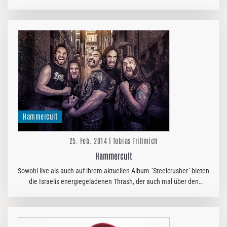
der Name kurzerhand zum Synapsenkiller jedes
mitteleuropäischen…
Hammercult
25. Feb. 2014 | Tobias Trillmich
Hammercult
Sowohl live als auch auf ihrem aktuellen Album ´Steelcrusher´ bieten
die Israelis energiegeladenen Thrash, der auch mal über den
Tellerrand blickt. Die folgenden Fragen beantwortete Sänger Yakir,
der…