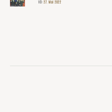
VÖ:
27. Mai 2022
Hosen