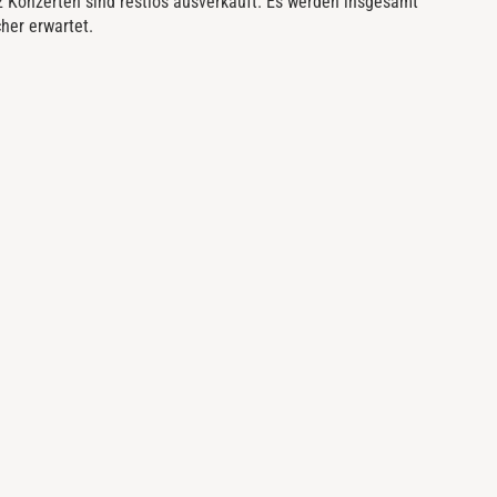
2 Konzerten sind restlos ausverkauft. Es werden insgesamt
her erwartet.