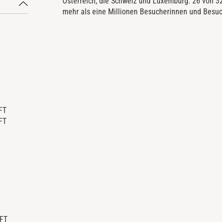
Österreich, die Schweiz und Luxemburg. 26 von 3
mehr als eine Millionen Besucherinnen und Besuc
FT
AUFT
KAUFT
T
AUFT
AUFT
UFT
UFT
FT
UFT
AUFT