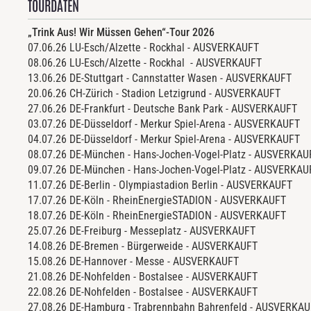
TOURDATEN
„Trink Aus! Wir Müssen Gehen“-Tour 2026
07.06.26 LU-Esch/Alzette - Rockhal - AUSVERKAU
08.06.26 LU-Esch/Alzette - Rockhal - AUSVERK
13.06.26 DE-Stuttgart - Cannstatter Wasen - AUSVER
20.06.26 CH-Zürich - Stadion Letzigrund - AUSVERKAUF
27.06.26 DE-Frankfurt - Deutsche Bank Park - AUSVERK
03.07.26 DE-Düsseldorf - Merkur Spiel-Arena - AUSVERKAUFT
04.07.26 DE-Düsseldorf - Merkur Spiel-Arena - AUSVERKAUFT
08.07.26 DE-München - Hans-Jochen-Vogel-Platz - AUSVERK
09.07.26 DE-München - Hans-Jochen-Vogel-Platz - AUSVERKA
11.07.26 DE-Berlin - Olympiastadion Berlin - AUSVERKAUFT
17.07.26 DE-Köln - RheinEnergieSTADION - AUSVERKA
18.07.26 DE-Köln - RheinEnergieSTADION - AUSVERKAUFT
25.07.26 DE-Freiburg - Messeplatz - AUSVERKAUFT
14.08.26 DE-Bremen - Bürgerweide - AUSVERKAUFT
15.08.26 DE-Hannover - Messe - AUSVERKAU
21.08.26 DE-Nohfelden - Bostalsee - AUSVERKA
22.08.26 DE-Nohfelden - Bostalsee - AUSVERKAUFT
27.08.26 DE-Hamburg - Trabrennbahn Bahrenfeld - AUSVERK