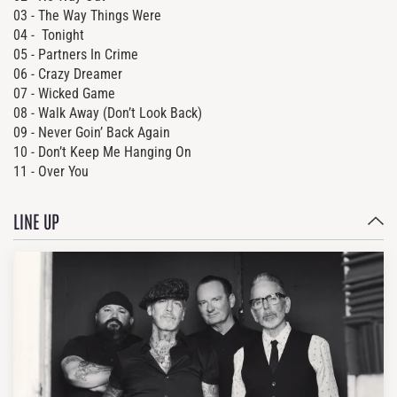
03 -
The Way Things Were
04 -
Tonight
05 -
Partners In Crime
06 -
Crazy Dreamer
07 -
Wicked Game
08 -
Walk Away (Don’t Look Back)
09 -
Never Goin’ Back Again
10 -
Don’t Keep Me Hanging On
11 -
Over You
LINE UP