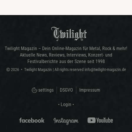
Twilight Magazin – Dein Online-Magazin für Metal, Rock & mehr!
Aktuelle News, Reviews, Interviews, Konzert- und
Festivalberichte aus der Szene seit 1998
©
2026
•
Twilight Magazin
| All rights reserved
info@twilight-magazin.de
settings
DSGVO
Impressum
• Login •