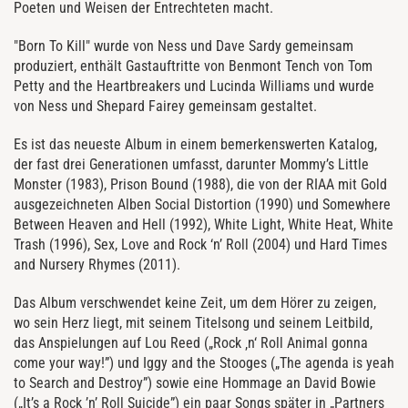
Poeten und Weisen der Entrechteten macht.
"Born To Kill" wurde von Ness und Dave Sardy gemeinsam
produziert, enthält Gastauftritte von Benmont Tench von Tom
Petty and the Heartbreakers und Lucinda Williams und wurde
von Ness und Shepard Fairey gemeinsam gestaltet.
Es ist das neueste Album in einem bemerkenswerten Katalog,
der fast drei Generationen umfasst, darunter Mommy’s Little
Monster (1983), Prison Bound (1988), die von der RIAA mit Gold
ausgezeichneten Alben Social Distortion (1990) und Somewhere
Between Heaven and Hell (1992), White Light, White Heat, White
Trash (1996), Sex, Love and Rock ‘n’ Roll (2004) und Hard Times
and Nursery Rhymes (2011).
Das Album verschwendet keine Zeit, um dem Hörer zu zeigen,
wo sein Herz liegt, mit seinem Titelsong und seinem Leitbild,
das Anspielungen auf Lou Reed („Rock ‚n‘ Roll Animal gonna
come your way!”) und Iggy and the Stooges („The agenda is yeah
to Search and Destroy”) sowie eine Hommage an David Bowie
(„It’s a Rock ’n’ Roll Suicide”) ein paar Songs später in „Partners