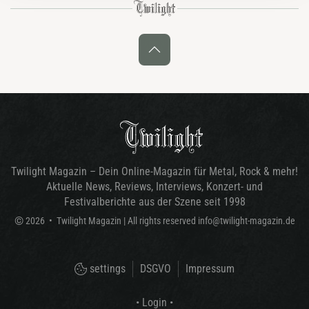
Twilight Magazin – Dein Online-Magazin für Metal, Rock & mehr!
Aktuelle News, Reviews, Interviews, Konzert- und
Festivalberichte aus der Szene seit 1998
©
2026
•
Twilight Magazin
| All rights reserved
info@twilight-magazin.de
settings
DSGVO
Impressum
• Login •