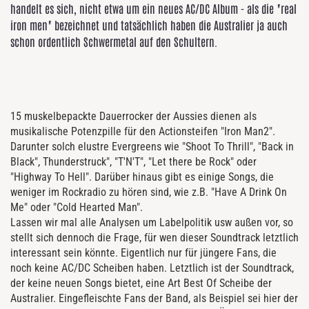
handelt es sich, nicht etwa um ein neues AC/DC Album - als die "real
iron men" bezeichnet und tatsächlich haben die Australier ja auch
schon ordentlich Schwermetal auf den Schultern.
15 muskelbepackte Dauerrocker der Aussies dienen als
musikalische Potenzpille für den Actionsteifen "Iron Man2".
Darunter solch elustre Evergreens wie "Shoot To Thrill", "Back in
Black", Thunderstruck", "T'N'T", "Let there be Rock" oder
"Highway To Hell". Darüber hinaus gibt es einige Songs, die
weniger im Rockradio zu hören sind, wie z.B. "Have A Drink On
Me" oder "Cold Hearted Man".
Lassen wir mal alle Analysen um Labelpolitik usw außen vor, so
stellt sich dennoch die Frage, für wen dieser Soundtrack letztlich
interessant sein könnte. Eigentlich nur für jüngere Fans, die
noch keine AC/DC Scheiben haben. Letztlich ist der Soundtrack,
der keine neuen Songs bietet, eine Art Best Of Scheibe der
Australier. Eingefleischte Fans der Band, als Beispiel sei hier der