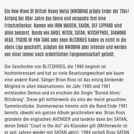
Die New Wave Of British Heavy Metal (NWOBHM) prägte Ender der 70er/
Anfang der 80er Jahre das Genre und verpasste ihm eine
Frischzellenkur. Namen wie IRON MAIDEN, SAXON, DEF LEPPARD sind
allen bekannt. Bands wie ANGEL WITCH, SATAN, WITCHFYNDE, DIAMOND
HEAD, TYGERS OF PAN TANG oder eben BLITZKRIEG haben es nicht in die
obere Liga geschafft, prägten die NWOBHM aber intensiv und werden
von einer immer noch ordentlichen Fangemeinschaft geliebt.
Die Geschichte von BLITZKRIEG, die 1980 beginnt ist
hochinteressant und hat so viele Besetzungwechsel wie kaum
eine andere Band. Sänger Brian Ross ist das einzig bleibende
Mitglied in allen Inkarnationen. Im Jahr 1980 und 1981
entstanden Demos und es erschien die Single "Buried Alive/
Blitzkrieg". Diese gilt mittlerweile als eins der meist gesuchten
Sammlerstücke. Dummerweise trennte sich die Band Ende 1981
bereits, obwohl ein ganzes Album geschrieben war. Brian Ross
gründete die englischen AVENGER und landete dann bei SATAN,
deren Debüt "Court in the Act" als Klassiker gilt (Mittlerweile ist
er seit Jahren wieder mit SATAN aktiv). 1984 verließ Ross SATAN