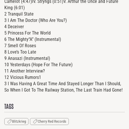
Camelot (4:47)IV. Stryngs (0:51)V. Arthur the Once and Future
King (6:01)
2 Tranquil State
3 I Am The Doctor (Who Are You?)
4 Deceiver
5 Princess For The World
6 The Mighty“A” (Instrumental)
7 Smell Of Roses
8 Love’s Too Late
9 Anasazi (Instrumental)
10 Yesterdays (Hope For The Future)
11 Another Interview?
12 Vicious Rumors1
3 I Was Having A Great Time And Stayed Longer Than I Should,
So When I Got To The Railway Station, The Last Train Had Gone!
TAGS
Blitzkrieg
Cherry Red Records