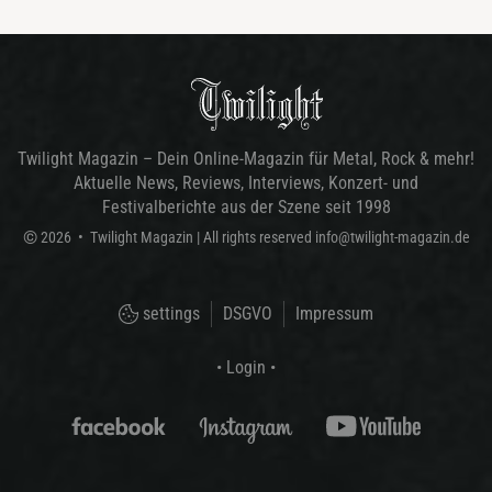
Twilight Magazin – Dein Online-Magazin für Metal, Rock & mehr!
Aktuelle News, Reviews, Interviews, Konzert- und
Festivalberichte aus der Szene seit 1998
©
2026
•
Twilight Magazin
| All rights reserved
info@twilight-magazin.de
settings
DSGVO
Impressum
• Login •