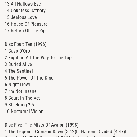
13 All Hallows Eve
14 Countess Bathory
15 Jealous Love
16 House Of Pleasure
17 Return Of The Zip
Disc Four: Ten (1996)
1 Cavo D’Oro
2 Fighting All The Way To The Top
3 Buried Alive
4 The Sentinel
5 The Power Of The King
6 Night Howl
7 I’m Not Insane
8 Court In The Act
9 Blitzkrieg ’96
10 Nocturnal Vision
Disc Five: The Mists Of Avalon (1998)
1 The LegendI. Crimson Dawn (3:12)II. Nations Divided (4:47)III.