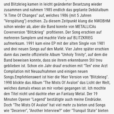
und Blitzkrieg kamen in leicht geänderter Besetzung wieder
zusammen und nahmen 1985 endlich das geplante Debütalbum
"A Time Of Changes" auf, welches 1986 (mit 5 Jahren
"Verspätung") erschien. Zu diesem Zeitpunkt klang die NWOBHM
schon wieder ab, aber díe Band konnte von METALLICAs
Coverversion "Blitzkrieg" profitieren. Der Song erschien auf
mehreren Samplern und machte Viele auf BLITZKRIEG
aufmerksam. 1991 kam eine EP mit der alten Single von 1981
und drei neuen Songs auf den Markt. Vier Jahre später erschien
dann das zweite offizielelle Album "Unholy Trinity", auf dem die
Band beweisen konnte, dass sie ihrem erkennbaren Stil treu
geblieben ist. Schon ein Jahr drauf erschien mit "Ten" eine Arzt
Compilation mit Neuaufnahmen und einigen neuen
Songs.Empfehlenswert ist hier die 96er Version von "Blitzkrieg".
1998 blickte das Album "The Mists Of Avalon" das Licht der Welt,
welches damals etwas an mir vorbei gegangen ist. Ich mochte
den Titel nicht und dachte eher an Fantasy Metal. Der 19
Minuten Opener "Legend" bestätigte auch meine Eindrücke.
Doch "The Mists Of Avalon" hat viel mehr zu bieten und Songs
wie "Deceiver", "Another Interview?" oder "Tranquil State" bieten